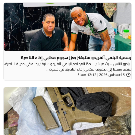
رسميا: البنمي ألفريدو ستيفنز يعزز هجوم مكابي إخاء الناصرة
راديو الناس – بث مباشر حطّ المهاجم البنمي ألفريدو ستيفنز رحاله في مدينة الناصرة،
لينضم رسميًا إلى صفوف مكابي إخاء الناصرة، في خطوة ...
5 أغسطس 2026 | 12:12 مساءً