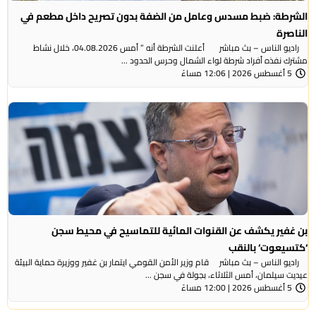
الشرطة: ضبط مسدس وعامل من الضفة بدون تصريح داخل مطعم في
الناصرة
راديو الناس – بث مباشر أعلنت الشرطة أنه ” أمس 04.08.2026، خلال نشاط
مشترك نفذه أفراد شرطة لواء الشمال وحرس الحدود ...
5 أغسطس 2026 | 12:06 مساءً
بن غفير يكشف عن القنوات المائية للتماسيح في محيط سجن
‘كتسيعوت‘ بالنقب
راديو الناس – بث مباشر قام وزير الأمن القومي ايتمار بن غفير ووزيرة حماية البيئة
عيديت سيلمان، أمس الثلاثاء، بجولة في سجن ...
5 أغسطس 2026 | 12:00 مساءً