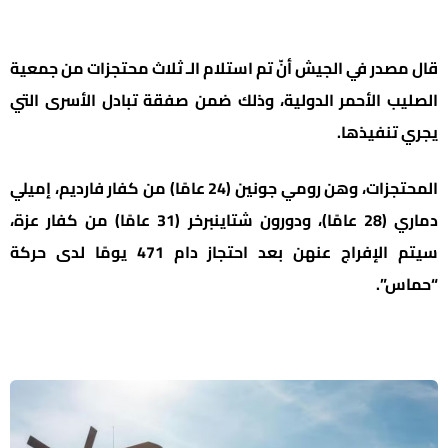
قال مصدر في الجيش أنّ تم استلام الـ ثلاث محتجزات من جمعية
الصليب الأحمر الدولية، وذلك ضمن صفقة تبادل الأسرى التي
يجري تنفيذها.
المحتجزات، وهن رومي جونين (24 عامًا) من كفار فارديم، إميلي
دماري (28 عامًا)، ودورون شتاينبرخر (31 عامًا) من كفار عزة،
سيتم الإفراج عنهن بعد احتجاز دام 471 يومًا لدى حركة
“حماس”.