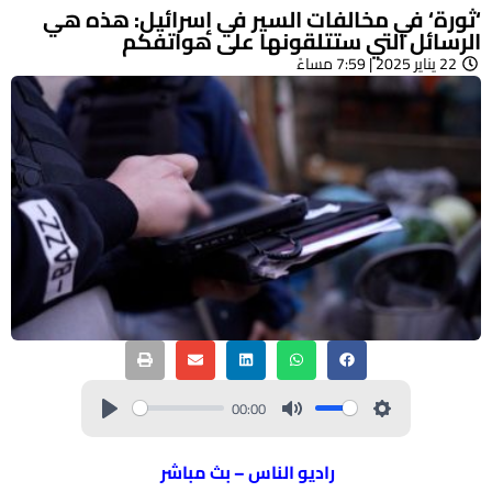
‘ثورة‘ في مخالفات السير في إسرائيل: هذه هي
الرسائل التي ستتلقونها على هواتفكم
22 يناير 2025 | 7:59 مساءً
00:00
راديو الناس – بث مباشر