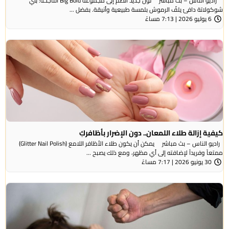
راديو الناس – بث مباشر لون جديد انضم إلى مجموعة Big Bold الناجحة: بنّي
شوكولاتة دافئ يلفّ الرموش بلمسة طبيعية وأنيقة. بفضل ...
6 يوليو 2026 | 7:13 مساءً
كيفية إزالة طلاء اللمعان.. دون الإضرار بأظافركِ
راديو الناس – بث مباشر يمكن أن يكون طلاء الأظافر اللامع (Glitter Nail Polish)
ممتعاً وفريداً لإضافته إلى أي مظهر، ومع ذلك يصبح ...
30 يونيو 2026 | 7:17 مساءً