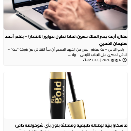
مقال: أزمة جسر الملك حسين: لماذا تطول طوابير الانتظار؟ – بقلم: أحمد
سليمان العُمري
راديو الناس – بث مباشر ليس من الفهم الصحيح أن يبدأ النقاش من شركة “جت” –
الناقل الحصري على الجانب الأردني – ولا ...
6 يوليو 2026 | 8:06 مساءً
ماسكارا بنيّة لإطلالة طبيعية وممتلئة بلون بنّي شوكولاتة دافئ