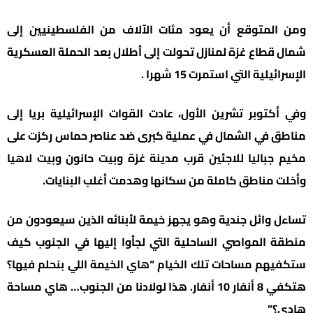
ومن المتوقع أن يعود مئات الآلاف من الفلسطينيين إلى
شمال قطاع غزة لمنازل تحولت إلى أطلال بعد الحملة العسكرية
الإسرائيلية التي استمرت 15 شهرا .
وفي أكتوبر تشرين الأول، عادت القوات الإسرائيلية بريا إلى
مناطق في الشمال في عملية كبرى ضد عناصر حماس ركزت على
مخيم جباليا للاجئين قرب مدينة غزة وبيت حانون وبيت لاهيا
وأخلت مناطق كاملة من سكانها وهدمت أغلب البنايات.
تساءل وائل جندية وهو يجهز خيمة لأبنائه الذين سيعودون من
منطقة المواصي الساحلية التي لجأوا إليها في الجنوب كيف
ستكفيهم مساحات تلك الخيام “هاي الخيمة اللي بنحلم فيها؟
هتكفي 8 أنفار 10 أنفار. هذا لولادنا من الجنوب… هاي مساحة
هادي؟”