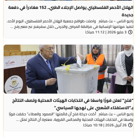
الهلال الأحمر الفلسطيني يواصل الإجلاء الطبي.. 152 مغادراً في دفعة
جديدة
راديو الناس – بث مباشر واصلت طواقم جمعية الهلال الأحمر الفلسطيني، اليوم الأحد،
تنفيذ مهامها الإنسانية في مرافقة المرضى والجرحى خلال سفرهم عبر معبر رفح ...
3 مايو 2026 | 11:12 صباحًا
“فتح” تعلن فوزًا واسعًا في انتخابات الهيئات المحلية وتصف النتائج
بـ”الاستفتاء الشعبي على نهجها السياسي”
راديو الناس – بث مباشر أكدت حركة فتح أن قائمتها “الصمود والعطاء” حققت فوزًا
واسعًا في انتخابات الهيئات المحلية والمجالس القروية، معتبرة أن النتائج تمثل ...
26 أبريل 2026 | 10:18 صباحًا