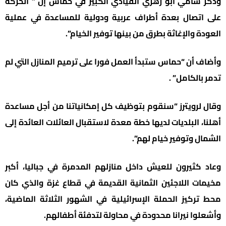
وذكر سامي أبو زهري القيادي الكبير في حماس إن ” الحركة
على اتصال بعدة أطراف عربية ودولية للمساعدة في عملية
العودة والإغاثة بطرق من بينها توفير الخيام”.
وأضاف أن “حماس ستبدأ العمل فورا على ترميم المنازل التي لم
تدمر بالكامل” .
وقال لرويترز “سنقوم بتوظيف كل إمكانياتنا من أجل مساعدة
أهلنا، البلديات لديها خطة معدة لاستقبال العائلات العائدة إلى
الشمال وتوفير خيام لهم”.
وعاد كثيرون للعيش داخل منازلهم المدمرة في جباليا، أكبر
مخيمات اللاجئين الثمانية القديمة في قطاع غزة والذي كان
محط تركيز الحملة الإسرائيلية في الشهور الثلاثة الماضية،
وأشعلوا نيرانا محدودة في محاولة لتدفئة أطفالهم.