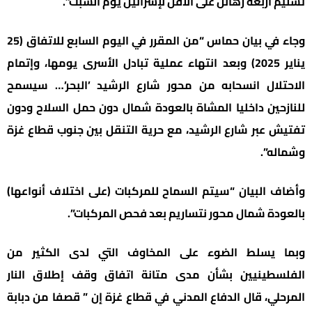
تسليم أربعة رهائن على الأقل لإسرائيل يوم السبت”.
وجاء في بيان حماس “من المقرر في اليوم السابع للاتفاق (25
يناير 2025) وبعد انتهاء عملية تبادل الأسرى يومها، وإتمام
الاحتلال انسحابه من محور شارع الرشيد ’البحر’… سيسمح
للنازحين داخليا المشاة بالعودة شمال دون حمل السلاح ودون
تفتيش عبر شارع الرشيد، مع حرية التنقل بين جنوب قطاع غزة
وشماله”.
وأضاف البيان “سيتم السماح للمركبات (على اختلاف أنواعها)
بالعودة شمال محور نتساريم بعد فحص المركبات”.
وبما يسلط الضوء على المخاوف التي لدى الكثير من
الفلسطينيين بشأن مدى متانة اتفاق وقف إطلاق النار
المرحلي، قال الدفاع المدني في قطاع غزة إن ” قصفا من دبابة