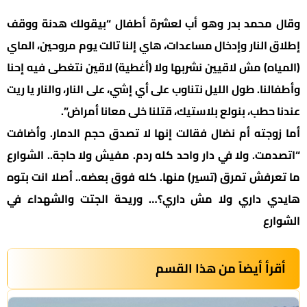
وقال محمد بدر وهو أب لعشرة أطفال “بيقولك هدنة ووقف
إطلاق النار وإدخال مساعدات، هاي إلنا تالت يوم مروحين، الماي
(المياه) مش لاقيين نشربها ولا (أغطية) لاقين نتغطى فيه إحنا
وأطفالنا. طول الليل نتناوب على أي إشي، على النار، والنار يا ريت
عندنا حطب، بنولع بلاستيك، قتلنا خلى معانا أمراض”.
أما زوجته أم نضال فقالت إنها لا تصدق حجم الدمار. وأضافت
“اتصدمت. ولا في دار واحد كله ردم. مفيش ولا حاجة.. الشوارع
ما تعرفش تمرق (تسير) منها. كله فوق بعضه.. أصلا انت بتوه
هايدي داري ولا مش داري؟… وريحة الجتت والشهداء في
الشوارع
أقرأ أيضاً من هذا القسم