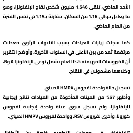
الأحد الماضي، تلقى 1.546 مليون شخص لقاح الإنفلونزا، وهو
ما يعادل حوالي 16% من السكان، مقارنة بـ15% في نفس الفترة
من العام الماضي.
كما سجلت زيارات العيادات بسبب الالتهاب الرئوي معدلات
مرتفعة تُعد من بين الأعلى في السنوات الأخيرة. وأوضح التقرير
أن الفيروسات المهيمنة هذا العام تشمل نوعي الإنفلونزا A وB،
وكلاهما مشمولان في اللقاح.
تسجيل حالة واحدة لفيروس HMPV الصيني
وأظهر 57% من العينات المأخوذة من العيادات نتائج إيجابية
للإنفلونزا. ولم تسجل سوى عينة واحدة إيجابية لفيروس
كورونا، وأخرى لفيروس RSV، وواحدة لفيروس HMPV الصيني.
“الانخفاض في معدلات التطعيم خاصة بين الأطفال