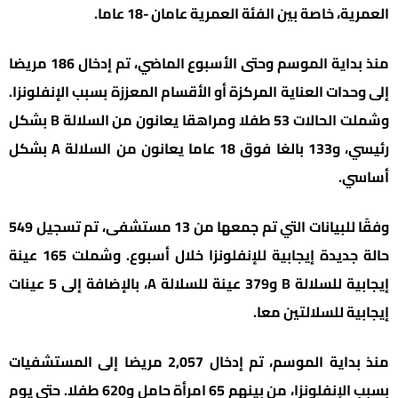
العمرية، خاصة بين الفئة العمرية عامان -18 عاما.
منذ بداية الموسم وحتى الأسبوع الماضي، تم إدخال 186 مريضا
إلى وحدات العناية المركزة أو الأقسام المعززة بسبب الإنفلونزا.
وشملت الحالات 53 طفلا ومراهقا يعانون من السلالة B بشكل
رئيسي، و133 بالغا فوق 18 عاما يعانون من السلالة A بشكل
أساسي.
وفقًا للبيانات التي تم جمعها من 13 مستشفى، تم تسجيل 549
حالة جديدة إيجابية للإنفلونزا خلال أسبوع. وشملت 165 عينة
إيجابية للسلالة B و379 عينة للسلالة A، بالإضافة إلى 5 عينات
إيجابية للسلالتين معا.
منذ بداية الموسم، تم إدخال 2,057 مريضا إلى المستشفيات
بسبب الإنفلونزا، من بينهم 65 امرأة حامل و620 طفلا. حتى يوم