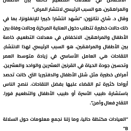
والمراهقين، هو السبب الرئيسي لانتشار المرض”
وقال د. شاي نتانزون: “نشهد انتشارا كبيرا للإنفلونزا، بما في
ذلك حالات خطيرة تتطلب دخول العناية المركزة وحالات وفاة بين
الأطفال والمراهقين. الانخفاض في معدلات التطعيم، خاصة
بين الأطفال والمراهقين، هو السبب الرئيسي لهذا الانتشار.
اللقاحات هي العامل الأساسي في زيادة متوسط العمر
وتحسين جودة الحياة في القرنين العشرين والواحد والعشرين.
أمراض خطيرة مثل شلل الأطفال والدفتيريا التي كانت تحصد
أرواحا كثيرة تم القضاء عليها بفضل اللقاحات. ننصح الناس
باستشارة طبيب الأسرة أو طبيب الأطفال والتطعيم فورا.
اللقاح فعال وآمن”.
“العيادات مكتظة حاليا، وما زلنا نجمع معلومات حول السلالة
B”