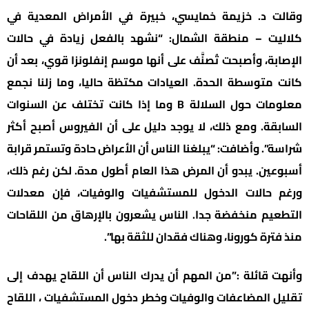
وقالت د. خزيمة خمايسي، خبيرة في الأمراض المعدية في
كلاليت – منطقة الشمال: “نشهد بالفعل زيادة في حالات
الإصابة، وأصبحت تُصنَّف على أنها موسم إنفلونزا قوي، بعد أن
كانت متوسطة الحدة. العيادات مكتظة حاليا، وما زلنا نجمع
معلومات حول السلالة B وما إذا كانت تختلف عن السنوات
السابقة. ومع ذلك، لا يوجد دليل على أن الفيروس أصبح أكثر
شراسة”. وأضافت: “يبلغنا الناس أن الأعراض حادة وتستمر قرابة
أسبوعين. يبدو أن المرض هذا العام أطول مدة. لكن رغم ذلك،
ورغم حالات الدخول للمستشفيات والوفيات، فإن معدلات
التطعيم منخفضة جدا. الناس يشعرون بالإرهاق من اللقاحات
منذ فترة كورونا، وهناك فقدان للثقة بها”.
وأنهت قائلة :”من المهم أن يدرك الناس أن اللقاح يهدف إلى
تقليل المضاعفات والوفيات وخطر دخول المستشفيات ، اللقاح