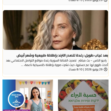
بعد غياب طويل: رغدة تتصدر الترند بإطلالة طبيعية وشعر أبيض
راديو الناس – بث مباشر تصدرت الفنانة السورية رغدة مواقع التواصل الاجتماعي بعد
أحدث ظهور لها عبر حسابها، حيث نشرت صورة بإطلالة كلاسيكية ناعمة، ...
29 يونيو 2026 | 8:10 مساءً