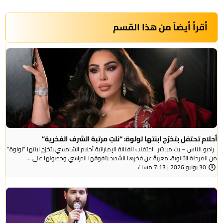
أقرأ أيضاً من هذا القسم
أحلام تحتفل بتخرّج ابنتها لولوة: “نلتِ مرتبة الشرف الفخرية”
راديو الناس – بث مباشر احتفلت الفنانة الإماراتية أحلام الشامسي بتخرّج ابنتها “لولوة”
من المرحلة الثانوية، معربةً عن فخرها الشديد بتفوقها الدراسي وحصولها على ...
30 يونيو 2026 | 7:13 مساءً