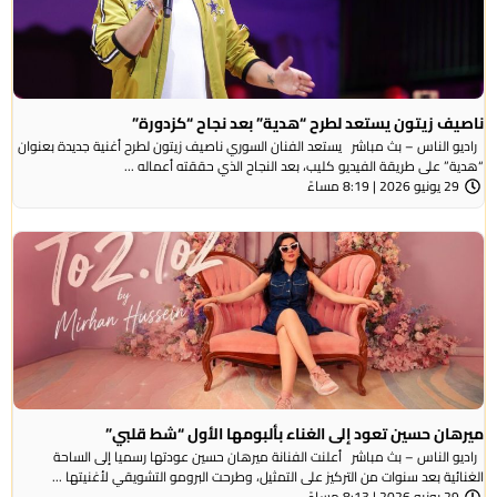
ناصيف زيتون يستعد لطرح “هدية” بعد نجاح “كزدورة”
راديو الناس – بث مباشر يستعد الفنان السوري ناصيف زيتون لطرح أغنية جديدة بعنوان
“هدية” على طريقة الفيديو كليب، بعد النجاح الذي حققته أعماله ...
29 يونيو 2026 | 8:19 مساءً
ميرهان حسين تعود إلى الغناء بألبومها الأول “شط قلبي”
راديو الناس – بث مباشر أعلنت الفنانة ميرهان حسين عودتها رسميا إلى الساحة
الغنائية بعد سنوات من التركيز على التمثيل، وطرحت البرومو التشويقي لأغنيتها ...
29 يونيو 2026 | 8:13 مساءً