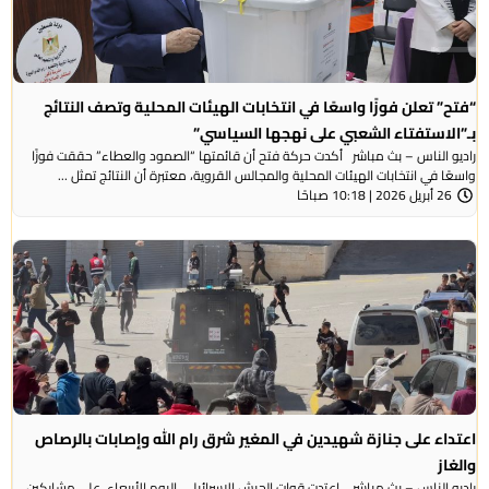
“فتح” تعلن فوزًا واسعًا في انتخابات الهيئات المحلية وتصف النتائج
بـ”الاستفتاء الشعبي على نهجها السياسي”
راديو الناس – بث مباشر أكدت حركة فتح أن قائمتها “الصمود والعطاء” حققت فوزًا
واسعًا في انتخابات الهيئات المحلية والمجالس القروية، معتبرة أن النتائج تمثل ...
26 أبريل 2026 | 10:18 صباحًا
اعتداء على جنازة شهيدين في المغير شرق رام الله وإصابات بالرصاص
والغاز
راديو الناس – بث مباشر اعتدت قوات الجيش الإسرائيلي، اليوم الأربعاء، على مشاركين