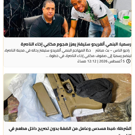
رسميا: البنمي ألفريدو ستيفنز يعزز هجوم مكابي إخاء الناصرة
راديو الناس – بث مباشر حطّ المهاجم البنمي ألفريدو ستيفنز رحاله في مدينة الناصرة،
لينضم رسميًا إلى صفوف مكابي إخاء الناصرة، في خطوة ...
5 أغسطس 2026 | 12:12 مساءً
الشرطة: ضبط مسدس وعامل من الضفة بدون تصريح داخل مطعم في