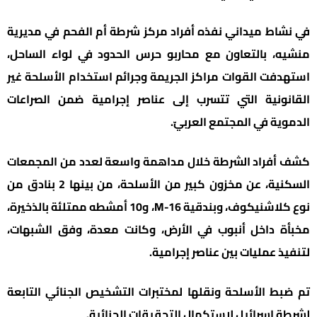
في نشاط ميداني نفذه أفراد مركز شرطة أم الفحم في مديرية
منشيه، بالتعاون مع محاربو حرس الحدود في لواء الساحل،
استهدفت القوات مراكز الجريمة وجرائم استخدام الأسلحة غير
القانونية التي تتسرب إلى عناصر إجرامية ضمن الصراعات
الدموية في المجتمع العربيّ.
كشف أفراد الشرطة خلال مداهمة واسعة لعدد من المجمعات
السكنية، عن مخزون كبير من الأسلحة، من بينها 2 بنادق من
نوع كلاشنيكوف، وبندقية M-16، و10 أمشطه ممتلئة بالذخيرة،
مخبأة داخل أنبوب في الأرض، وكانت معدة، وفق الشبهات،
لتنفيذ عمليات بين عناصر إجرامية.
تم ضبط الأسلحة ونقلها لمختبرات التشخيص الجنائي التابعة
لشرطة إسرائيل لاستكمال التحقيقات الجنائية.