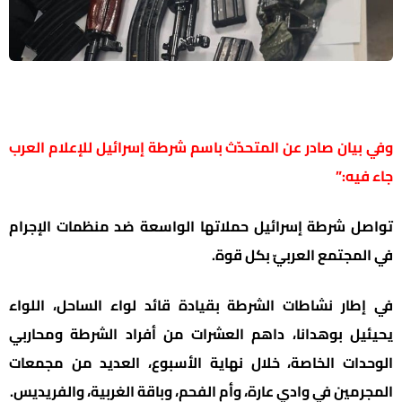
وفي بيان صادر عن المتحدّث باسم شرطة إسرائيل للإعلام العرب
جاء فيه:”
تواصل شرطة إسرائيل حملاتها الواسعة ضد منظمات الإجرام
في المجتمع العربيّ بكل قوة.
في إطار نشاطات الشرطة بقيادة قائد لواء الساحل، اللواء
يحيئيل بوهدانا، داهم العشرات من أفراد الشرطة ومحاربي
الوحدات الخاصة، خلال نهاية الأسبوع، العديد من مجمعات
المجرمين في وادي عارة، وأم الفحم، وباقة الغربية، والفريديس.