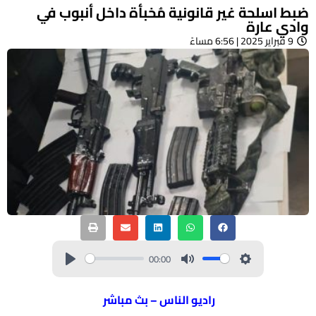
ضبط اسلحة غير قانونية مُخبأة داخل أنبوب في
وادي عارة
9 فبراير 2025 | 6:56 مساءً
00:00
راديو الناس – بث مباشر