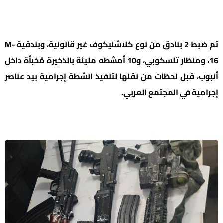
تم ضبط 2 بنادق من نوع كلاشنيكوف غير قانونية، وبندقية M-
16، ومنظار تلسكوبي، و10 أمشطه مليئة بالذخيرة مُخبأة داخل
أنبوب، قبل لحظات من نقلها لتنفيذ انشطة إجرامية بيد عناصر
إجرامية في المجتمع العربي.