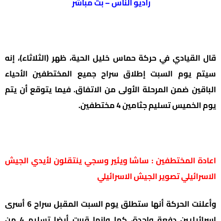
راديو الناس – بث مباشر
قال القيادي في حركة حماس خليل الحية، ظهر (الثلاثاء)، إنه
سيتم يوم السبت إطلاق سراح جميع المختطفين الأحياء
الباقين ضمن المرحلة الأولى من الاتفاق. فيما يتوقع أن يتم
يوم الخميس تسليم جثامين 4 مختطفين.
اعادة المختطفين : ساشا ويئير وسجي ينتقلون لأيدي الجيش
الاسرائيلي تصوير الجيش الاسرائيلي
وأعلنت الحركة أنها ستطلق يوم السبت المقبل سراح 6 أسرى
إسرائيليين دفعة واحدة، كما وانها قررت أيضا تسليم 4 من