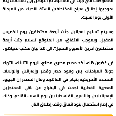
المفاوضات التي جرت في القاهرة، تم التوصل إلى تفاهمات يتم
بموجبها إطلاق سراح المختطفين الستة الأحياء من المرحلة
الأولى يوم السبت.
وسيتم تسليم اسرائيل جثث أربعة مختطفين يوم الخميس
المقبل. وبموجب الاتفاق، من المتوقع تسليم جثث أربعة
مختطفين آخرين الأسبوع المقبل”. الى هنا بيان مكتب نتنياهو .
في غضون ذلك، أكد مصدر مصري مطلع، اليوم الثلاثاء، انتهاء
جولة المباحثات بين وفود مصر وقطر وإسرائيل والولايات
المتحدة الأمريكية بنجاح في القاهرة. وقال المصدر إن الجهود
المصرية القطرية نجحت في الإفراج عن باقي المحتجزين
الإسرائيليين والأسرى الفلسطينيين يوم السبت القادم، وذلك
في إطار استكمال بنود اتفاق وقف إطلاق النار.