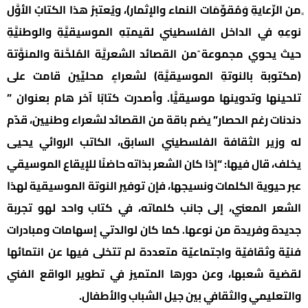
ٍمن الرِّعايةِ وَمُقوِّمَات النماء والإثمار)، ويُعتبرُ هذا الكتابُ الأوَّل
نوعِهِ في الداخل الفلسطيني لقيمتِهِ الموسيقيَّةِ والوطنيَّةِ
حيث يحوي مجموعة ًمن القصائد الشعريَّة المُلحَّنة والمنوَّتة
(مكتوبة بالنوتةِ الموسيقيَّة) لشعراءٍ محليِّين قامت على
تلحينها وتدوينها موسيقيًّا. وأصدرت كتابًا آخر هام بعنوان ”
دندنات رغم الحصار” يضم باقة من القصائد لشعراء وطنيين، قدّم
له وزير الثقافة الفلسطيني السابق، الكاتب الروائي يحيى
يخلف، قال فيها: “إذا كان الشعر بذاته حاضنًا للإيقاع الموسيقي
عبر حيوية الكلمات ونسيجها، فإن توفير النوتة الموسيقية لهذا
الشعر المعني، إلى جانب كلماته، في كتاب واحد لهو تجربة
جديدة وفريدة من نوعها. كما كان لوالدتي إسهامات ومبادرات
فنيّة وثقافيّة واجتماعيّة متعددة لم تتخلى فيها عن انتمائها
لقضية شعبها، وعن دورها المتميز في تطوير الواقع الفني
والتعليمي والثقافي بين جيل الشباب والأطفال.