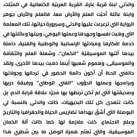
والدتي ابنة قرية عارة، القرية العربيّة الكنعانية في المثلث،
وابنة عائلة أحبّت العلم والأرض معا، فالعلم والأرض جوهر
الرواية التي ترعرعت عليها والدتي وسيرورة حياتها، تلك المعلمة
التي وهبت نفسها وجهدها وعملها اليومي، وبيتها وعائلتها في
خدمة افكارها ومبادئها الإنسانية والوطنية والفنية، حاملة
بيدها آلتها الموسيقيّة “الكمان”، وشعلة العلم والثقافة
والموسيقى، وهموم شعبها أينما ذهبت بيدها الأخرى، ولقد
حالفني الحظ أن أكون دائمة الحضور في ترحالها وجولاتها
وبرامجها وعملها الدؤوب “الفني الوطني” ورفيقة دربها
وصديقتها التي لم تكن تربطها بها مجرّد علاقة قرابة الدم، بل
كانت تتعدى كل تلك البديهيات، كانت والدتي بالنسبة لي
البوصلة التي أشقّ بهداها تضاريس الحياة والجغرافيا والتاريخ
وعلم الاجتماع، كنت ملازمة لها كما كانت آلة الكمان
الموسيقية، والتي تعتبر همزة الوصل ما بين شطري هذا