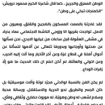
الوطن الممزق والجريح ، كما قال شاعرنا الكبير محمود درويش:
“الكمنجات تبكي على وطن “.
لقد غادرتنا بالصمت المسكون بالضجيج والقلق، وبعيون من
الامل. تواجدت بقربها انا وزوجي الناشط الاجتماعي عماد بدرة،
في مشفى العفّولة قبل ساعات من غيابها الابدي، نحن نسألها
عن صحتها وأوجاعها وبدورها تتعالى عن آلامها لتسألنا عن
أحوال أهلنا في قطاع غزة وعن آخر الأخبار وما آلت إليه الحرب،
وعن اخوتي والعائلة، لم أكن اعلم ان ذلك الحديث ما هو إلّا
زفرات الوداع.
لم يكن الفن بالنسبة لوالدتي مجرّد نوتة وآلات موسيقيّة بل
كان الجسر والطريق نحو الحرية والاستقلال، ورسالة محبة
وسلام لشعب له وطن وهويّة، له موروث حضاري وثقافي وفنّي،
له جذور ضاربة في أعماق الأرض، لقد قامت والدتي وفاء يونس