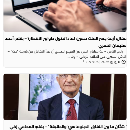
مقال: أزمة جسر الملك حسين: لماذا تطول طوابير الانتظار؟ – بقلم: أحمد
سليمان العُمري
راديو الناس – بث مباشر ليس من الفهم الصحيح أن يبدأ النقاش من شركة “جت” –
الناقل الحصري على الجانب الأردني – ولا ...
6 يوليو 2026 | 8:06 مساءً
‘ شتَّان ما بين النفاق ‘الدبلوماسيّ‘ والحقيقة ‘ – بقلم: المحامي زكي