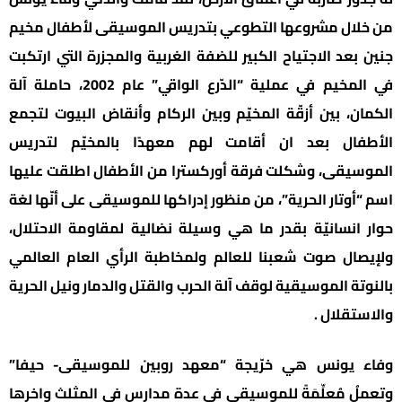
من خلال مشروعها التطوعي بتدريس الموسيقى لأطفال مخيم
جنين بعد الاجتياح الكبير للضفة الغربية والمجزرة التي ارتكبت
في المخيم في عملية “الدّرع الواقي” عام 2002، حاملة آلة
الكمان، بين أزقّة المخيّم وبين الركام وأنقاض البيوت لتجمع
الأطفال بعد ان أقامت لهم معهدًا بالمخيّم لتدريس
الموسيقى، وشكلت فرقة أوركسترا من الأطفال اطلقت عليها
اسم “أوتار الحرية”، من منظور إدراكها للموسيقى على أنّها لغة
حوار انسانيّة بقدر ما هي وسيلة نضالية لمقاومة الاحتلال،
ولإيصال صوت شعبنا للعالم ولمخاطبة الرأي العام العالمي
بالنوتة الموسيقية لوقف آلة الحرب والقتل والدمار ونيل الحرية
والاستقلال .
وفاء يونس هي خرّيجة “معهد روبين للموسيقى- حيفا”
وتعملُ مُعلِّمَةً للموسيقى في عدة مدارس في المثلث واخرها