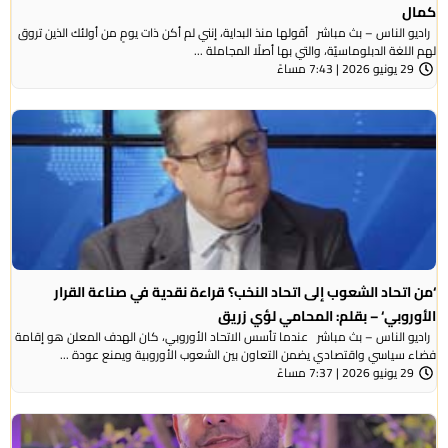
كمال
راديو الناس – بث مباشر أقولها منذ البداية، إنني لم أكن ذات يومٍ من أولئك الذين تروق
لهم اللغة الدبلوماسيّة، والتي بها أصلًا المجاملة ...
29 يونيو 2026 | 7:43 مساءً
‘من اتحاد الشعوب إلى اتحاد النخب؟ قراءة نقدية في صناعة القرار
الأوروبي‘ – بقلم: المحامي لؤي زريق
راديو الناس – بث مباشر عندما تأسس الاتحاد الأوروبي، كان الهدف المعلن هو إقامة
فضاء سياسي واقتصادي يضمن التعاون بين الشعوب الأوروبية ويمنع عودة ...
29 يونيو 2026 | 7:37 مساءً