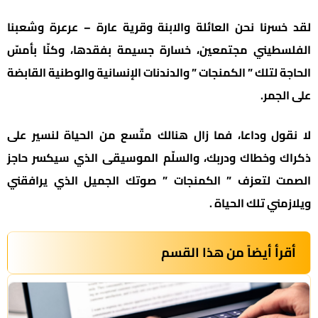
لقد خسرنا نحن العائلة والابنة وقرية عارة – عرعرة وشعبنا
الفلسطيني مجتمعين، خسارة جسيمة بفقدها، وكنّا بأمسّ
الحاجة لتلك ” الكمنجات ” والدندنات الإنسانية والوطنية القابضة
على الجمر.
لا نقول وداعا، فما زال هنالك متّسع من الحياة لنسير على
ذكراك وخطاك ودربك، والسلّم الموسيقى الذي سيكسر حاجز
الصمت لتعزف ” الكمنجات ” صوتك الجميل الذي يرافقني
ويلازمني تلك الحياة .
أقرأ أيضاً من هذا القسم