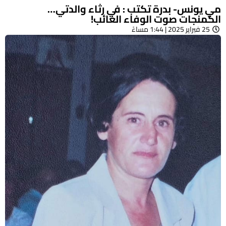
مي يونس- بدرة تكتب : في رثاء والدتي…
الكمنجات صوت الوفاء الغائب!
25 فبراير 2025 | 1:44 مساءً