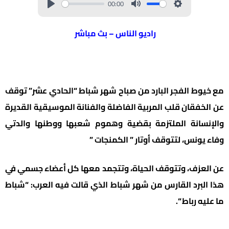
00:00
راديو الناس – بث مباشر
مع خيوط الفجر البارد من صباح شهر شباط “الحادي عشر” توقف
عن الخفقان قلب المربية الفاضلة والفنانة الموسيقية القديرة
والإنسانة الملتزمة بقضية وهموم شعبها ووطنها والدتي
وفاء يونس، لتتوقف أوتار ” الكمنجات ”
عن العزف، وتتوقف الحياة، وتتجمد معها كل أعضاء جسمي في
هذا البرد القارس من شهر شباط الذي قالت فيه العرب: “شباط
ما عليه رباط “.