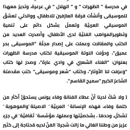
في مدرسةِ ” الظهرات ” و ” الهلال ” في عرعرة، وتديرُ معهدًا
للموسيقى وأنشأت فرقة العازفين للاطفال، ووالدتي تعشقُ
الموسيقي العربيَّة وتعملُ بشكل دائم على تنميةِ
وتطويرالمواهب الفنيَّةِ لدى الأطفال، وأصدرت العديد من
الكتب والمقالات وعملت على إصدار مجلّة “الموسيقى بحر
عميق”، وَدوَّنت النوتة َالموسيقية لكتاب مدرسة الظهرات
بعنوان: “الغناء الشعبي في وادي عارة”، وصدرَ لها كتاب
“وَعزفت لنا الأوتار”، وكتاب “شعر وموسيقى” كتبَ مقدمتهُ
الشاعرُ الكبير “سميح القاسم “.
( ولا شكَّ لدينا أنَّ عطاءَ الفنانةِ وفاء يونس يستحقُّ أكثر من
كلمةِ وفاء، فهذه الإنسانة ُ العربيَّة ُ الاصيلة ُوالموهوبة ُ
تشكلُ، وحدها ، بشخصيَّتها وعملها، مؤَسَّسة ً ثقافيَّة ً في جزءٍ
عزيز من وطننا الغالي ما زالت شجرة ُ الفنِّ لديهِ مُحتاجة إلى كثير