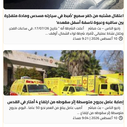
اعتقال مشتبه من كفر سميع ‘ضُبط في سيارته مسدس ومادة متفجّرة
بين ساقيه وعبوة ناسفة أسفل مقعده‘
راديو الناس – بث مباشر أعلنت الشرطة أنه ” بتاريخ 17/07/26، في ساعات الفجر،
وخلال نشاط عملياتي لأفراد شرطة لواء الشمال، أوقف ...
10 أغسطس 2026 | 9:21 مساءً
إصابة عامل بجروح متوسطة إثر سقوطه من ارتفاع 4 أمتار في القدس
راديو الناس – بث مباشر أصيب عامل يبلغ من العمر نحو 50 عاما ، اليوم، بجروح
متوسطة إثر سقوطه من ارتفاع ...
10 أغسطس 2026 | 9:04 مساءً