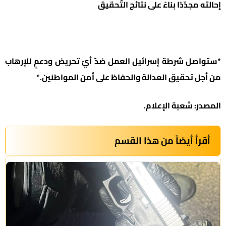
إحالته مجدّدًا بناءً على نتائج التّحقيق
*ستواصل شرطة إسرائيل العمل ضدّ أيّ تحريض ودعمٍ للإرهاب
من أجل تحقيق العدالة والحفاظ على أمن المواطنين.*
المصدر: شعبة الإعلام.
أقرأ أيضاً من هذا القسم