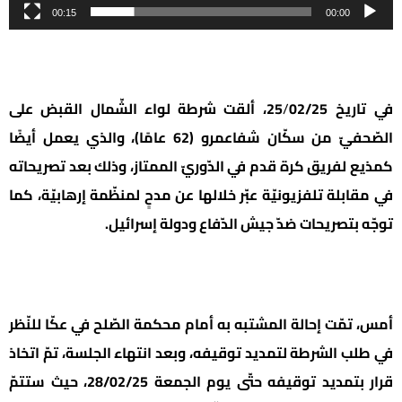
00:15
00:00
في
تاريخ
/
25
02/25، ألقت شرطة لواء الشّمال القبض على
الصّحفيّ من سكّان شفاعمرو (62 عامًا)، والذي يعمل أيضًا
كمذيع لفريق كرة قدم في الدّوريّ الممتاز، وذلك بعد تصريحاته
في مقابلة تلفزيونيّة عبّر خلالها عن مدحٍ لمنظّمة إرهابيّة، كما
توجّه بتصريحات ضدّ جيش الدّفاع ودولة إسرائيل.
أمس، تمّت إحالة المشتبه به أمام محكمة الصّلح في عكّا للنّظر
في طلب الشرطة لتمديد توقيفه، وبعد انتهاء الجلسة، تمّ اتخاذ
قرار بتمديد توقيفه حتّى يوم الجمعة 28/02/25، حيث ستتمّ