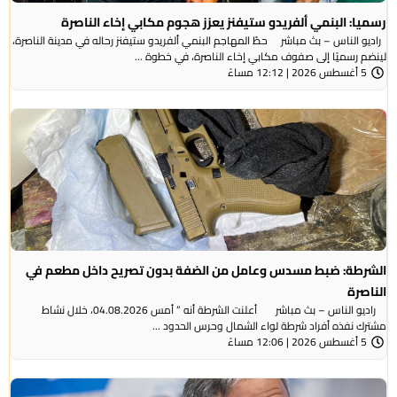
رسميا: البنمي ألفريدو ستيفنز يعزز هجوم مكابي إخاء الناصرة
راديو الناس – بث مباشر حطّ المهاجم البنمي ألفريدو ستيفنز رحاله في مدينة الناصرة،
لينضم رسميًا إلى صفوف مكابي إخاء الناصرة، في خطوة ...
5 أغسطس 2026 | 12:12 مساءً
الشرطة: ضبط مسدس وعامل من الضفة بدون تصريح داخل مطعم في
الناصرة
راديو الناس – بث مباشر أعلنت الشرطة أنه ” أمس 04.08.2026، خلال نشاط
مشترك نفذه أفراد شرطة لواء الشمال وحرس الحدود ...
5 أغسطس 2026 | 12:06 مساءً