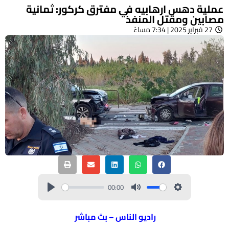
عملية دهس ارهابيه في مفترق كركور: ثمانية
مصابين ومقتل المنفذ
27 فبراير 2025 | 7:34 مساءً
00:00
راديو الناس – بث مباشر