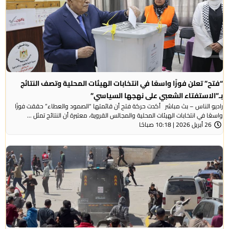
“فتح” تعلن فوزًا واسعًا في انتخابات الهيئات المحلية وتصف النتائج
بـ”الاستفتاء الشعبي على نهجها السياسي”
راديو الناس – بث مباشر أكدت حركة فتح أن قائمتها “الصمود والعطاء” حققت فوزًا
واسعًا في انتخابات الهيئات المحلية والمجالس القروية، معتبرة أن النتائج تمثل ...
26 أبريل 2026 | 10:18 صباحًا