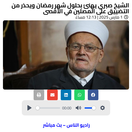
الشيخ صبري يهنئ بحلول شهر رمضان ويحذر من
التضييق على المصلين في الأقصى
1 مارس 2025 | 12:13 مساءً
00:00
راديو الناس – بث مباشر