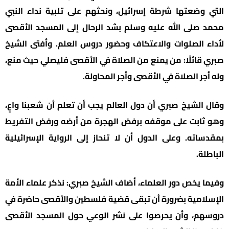
التي وضعتها شرطة إسرائيل، ونحثهم على تلبية نداء النبي
محمد صلى الله عليه وسلم بشد الرحال إلى المسجد الأقصى
لأداء الصلوات والاعتكاف وحضور دروس العلم. وأفتى الشيخ
صبري قائلًا: من يمنع من الصلاة في الأقصى فليصلي حيث منع،
وله أجر الصلاة في الأقصى وأجر المحاولة.
وقال الشيخ صبري أن دول العالم يجب أن تعلم أن شعبنا واعٍ،
وهو ثابت على موقفه برفض الهجرة من أرضه ورفض التفريط
بمقدساته. وعلى الدول أن لا تنحاز إلى الرواية الإسرائيلية
الباطلة.
وفيما يخص دور العلماء، أضاف الشيخ صبري: نذكر علماء الأمة
الإسلامية بضرورة أن تبقى قضية فلسطين والأقصى حاضرة في
دروسهم، وأن يحرصوا على نشر الوعي حول المسجد الأقصى