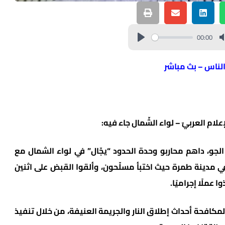
00:00
الناس – بث مباشر
ام العربيّ – لواء الشّمال جاء فيه:
لجو، داهم محاربو وحدة الحدود “يجّال” في لواء الشمال مع
ي مدينة طمرة حيث اختبأ مسلّحون، وألقوا القبض على اثنين
عملًا إجراميًا.
مكافحة أحداث إطلاق النار والجريمة العنيفة، من خلال تنفيذ