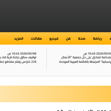
رياضة
صحة
فن
فيديو
مقالات
المزيد
2026/05/ 10:49 ص
2026/05/06 10:45 ص
محكمة تصادق على حلّ جمعية “الأعمال
توقيف سائق دراجة نارية قاد 
إنسانية” المرتبطة بالقائمة العربية الموحدة
226 كم/س ونشر مقاطع خطيرة على الشبكات