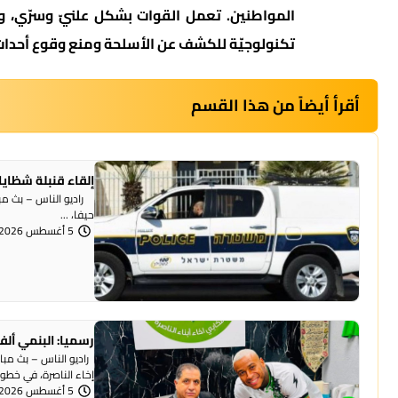
المواطنين. تعمل القوات بشكل علنيّ وسرّي، 
تكنولوجيّة للكشف عن الأسلحة ومنع وقوع أحداث 
أقرأ أيضاً من هذا القسم
إلقاء قنبلة شظايا
راديو الناس – بث مبا
حيفا، ...
5 أغسطس 2026 | 1:07 مساءً
رسميا: البنمي ألف
راديو الناس – بث مبا
إخاء الناصرة، في خطوة 
5 أغسطس 2026 | 12:12 مساءً