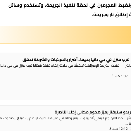
وتضبط المجرمين في لحظة تنفيذ الجريمة، وتستخدم وسائل
إطلاق نار وجريمة.
 قرب منزل في حي دانيا بحيفا.. أضرار بالمركبات والشرطة تحقق
شر فتحت الشرطة الإسرائيلية تحقيقًا في حادثة إلقاء قنبلة شظايا قرب منزل في حي دانيا 
ريدو ستيفنز يعزز هجوم مكابي إخاء الناصرة
شر حطّ المهاجم البنمي ألفريدو ستيفنز رحاله في مدينة الناصرة، لينضم رسميًا إلى صفوف 
...