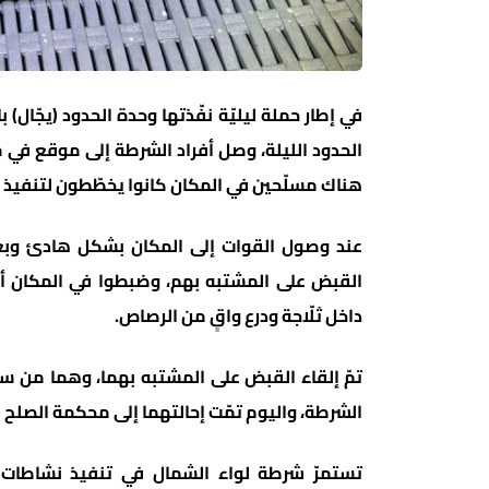
في إطار حملة ليليّة نفّذتها وحدة الحدود (يجّال
الحدود الليلة، وصل أفراد الشرطة إلى موقع في م
هناك مسلّحين في المكان كانوا يخطّطون لتنفيذ إط
عند وصول القوات إلى المكان بشكل هادئ وبغطا
القبض على المشتبه بهم، وضبطوا في المكان أدو
داخل ثلّاجة ودرع واقٍ من الرصاص.
الشرطة، واليوم تمّت إحالتهما إلى محكمة الصلح في حيف
تستمرّ شرطة لواء الشمال في تنفيذ نشاطات