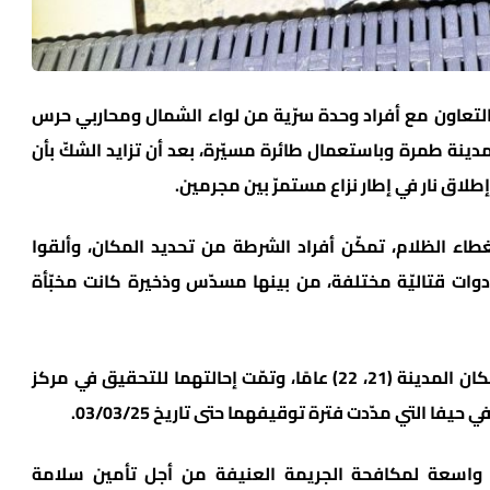
) بالتعاون مع أفراد وحدة سرّية من لواء الشمال ومحاربي حرس
دينة طمرة وباستعمال طائرة مسيّرة، بعد أن تزايد الشكّ بأن
لاق نار في إطار نزاع مستمرّ بين مجرمين.
ء الظلام، تمكّن أفراد الشرطة من تحديد المكان، وألقوا
ات قتاليّة مختلفة، من بينها مسدّس وذخيرة كانت مخبّأة
تمّ إلقاء القبض على المشتبه بهما، وهما من سكان المدينة (21، 22) عامًا، وتمّت إحالتهما للتحقيق في مركز
ا التي مدّدت فترة توقيفهما حتى تاريخ 03/03/25.
 واسعة لمكافحة الجريمة العنيفة من أجل تأمين سلامة