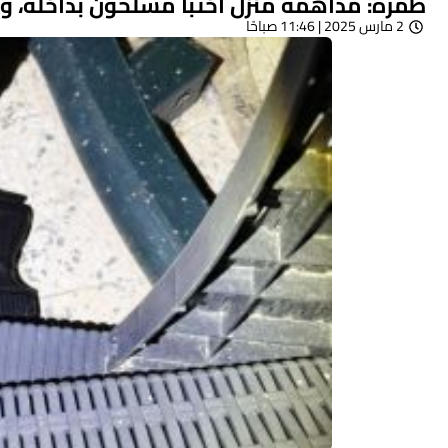
طمرة: مداهمة منزل اختبأ مسلّحون بداخله، و
2 مارس 2025 | 11:46 صباحًا