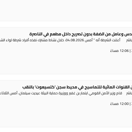
س وعامل من الضفة بدون تصريح داخل مطعم في الناصرة
راديو الناس – بث مباشر أعلنت الشرطة أنه ” أمس 04.08.2026، خلال نشاط مشترك نفذه أفراد شرطة لوا
القنوات المائية للتماسيح في محيط سجن ‘كتسيعوت‘ بالنقب
ر قام وزير الأمن القومي ايتمار بن غفير ووزيرة حماية البيئة عيديت سيلمان، أمس الثلاثاء،