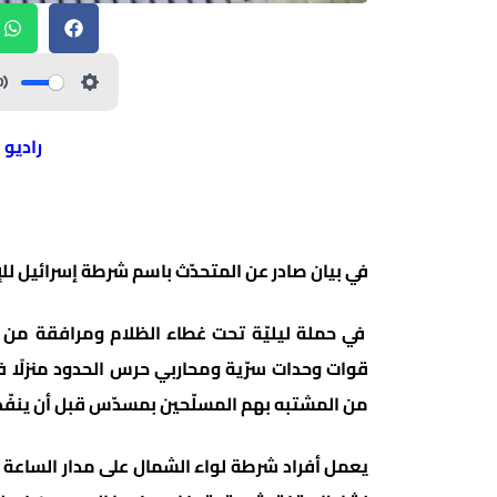
راديو 
في بيان صادر عن المتحدّث باسم شرطة إسرائيل للإعل
في حملة ليليّة تحت غطاء الظلام ومرافقة من ا
قوات وحدات سرّية ومحاربي حرس الحدود منزلًا ف
من المشتبه بهم المسلّحين بمسدّس قبل أن ينفّذوا 
يعمل أفراد شرطة لواء الشمال على مدار الساعة ل