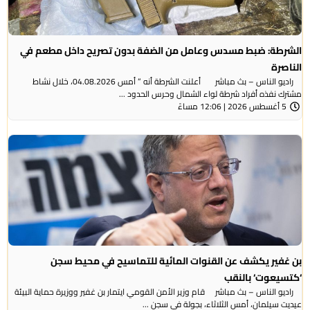
الشرطة: ضبط مسدس وعامل من الضفة بدون تصريح داخل مطعم في
الناصرة
راديو الناس – بث مباشر أعلنت الشرطة أنه ” أمس 04.08.2026، خلال نشاط
مشترك نفذه أفراد شرطة لواء الشمال وحرس الحدود ...
5 أغسطس 2026 | 12:06 مساءً
بن غفير يكشف عن القنوات المائية للتماسيح في محيط سجن
‘كتسيعوت‘ بالنقب
راديو الناس – بث مباشر قام وزير الأمن القومي ايتمار بن غفير ووزيرة حماية البيئة
عيديت سيلمان، أمس الثلاثاء، بجولة في سجن ...