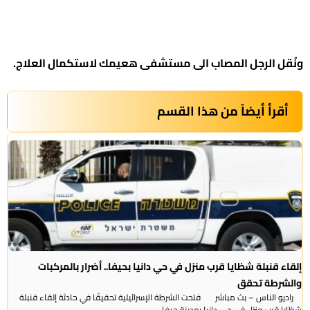
ونُقل الرجل المصاب الى مستشفى هعيمك لاستكمال العلاج.
أقرأ أيضاً من هذا القسم
إلقاء قنبلة شظايا قرب منزل في حي دانيا بحيفا.. أضرار بالمركبات
والشرطة تحقق
راديو الناس – بث مباشر فتحت الشرطة الإسرائيلية تحقيقًا في حادثة إلقاء قنبلة
شظايا قرب منزل في حي دانيا بمدينة حيفا، ...