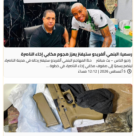
رسميا: البنمي ألفريدو ستيفنز يعزز هجوم مكابي إخاء الناصرة
راديو الناس – بث مباشر حطّ المهاجم البنمي ألفريدو ستيفنز رحاله في مدينة الناصرة،
لينضم رسميًا إلى صفوف مكابي إخاء الناصرة، في خطوة ...
5 أغسطس 2026 | 12:12 مساءً