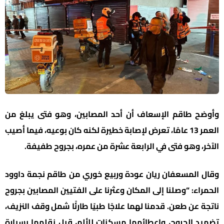
وأوضح طاقم الإسعاف أن أحد المصابين، وهو فتى يبلغ من
العمر 13 عامًا، تعرض لإصابة خطيرة لكنه كان بوعيه، فيما أصيب
الآخر، وهو فتى في الرابعة عشرة من عمره، بجروح طفيفة.
وقال المسعفان ريان عودة وربيع خوري من طاقم نجمة داوود
الحمراء: “وصلنا إلى المكان وعثرنا على الفتيين المصابين بجروح
ناتجة عن طعن. قدمنا لهما علاجًا طبيًا طارئًا شمل وقف النزيف،
تضميد الجروح، وإعطائهما مسكنات للألم، قبل نقلهما بسيارة