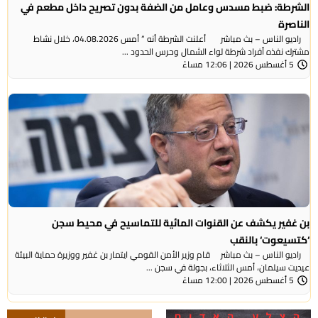
الشرطة: ضبط مسدس وعامل من الضفة بدون تصريح داخل مطعم في
الناصرة
راديو الناس – بث مباشر أعلنت الشرطة أنه ” أمس 04.08.2026، خلال نشاط
مشترك نفذه أفراد شرطة لواء الشمال وحرس الحدود ...
5 أغسطس 2026 | 12:06 مساءً
بن غفير يكشف عن القنوات المائية للتماسيح في محيط سجن
‘كتسيعوت‘ بالنقب
راديو الناس – بث مباشر قام وزير الأمن القومي ايتمار بن غفير ووزيرة حماية البيئة
عيديت سيلمان، أمس الثلاثاء، بجولة في سجن ...
5 أغسطس 2026 | 12:00 مساءً