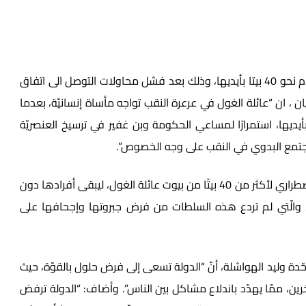
وفي النقب، قامت عائلة الغول في عرعرة النقب بهدم نحو 40 بيتا بأيديها، وذلك بعد فشل محاولات التوصل الى اتفاق
 ، ان “عائلة الغول في عرعرة النقب تواجه مأساة إنسانيّة، بعدما
أيديها، استمرارًا لمساعي الحكومة وبن غفير في ترسيخ العنصريّة
لمجتمع البدوي في النقب على وجه الخصوص”.
وأوضحت الموحدّة في البيان، أنّ “الحديث عن هدمٍ اضطراري لأكثر من 40 بيتًا من بيوت عائلة الغول، ليبقى أفرادها دون
ًّا، والّتي لم تردع هذه السلطات من فرض جبروتها وإجحافها على
ة وليد الهواشلة، أنّ “الدولة تسعى إلى فرض حلول بالقوّة، حيث
لآخرين، ممّا يهدّد باندلاع مشاكل بين الناس”. وأضاف: “الدولة ترفض