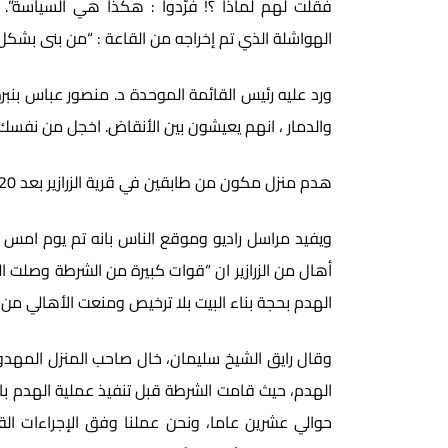
فقلت لهم لماذا ؟! فرّدوا : هكذا هي السياسة”. 
الهواشلة الذي تم إخراجه من القاعة : “من بنى بشكل 
ورد عليه رئيس القائمة الموحدة د. منصور عباس بنبر
والدمار ، انهم يعيشون بين الأنقاض. اخجل من نفسك”
هدم منزل مكون من طابقين في قرية الزرازير بعد 20 عاما من بنائه
ويفيد مراسل راديو وموقع الناس بانه تم يوم امس ال
أهال من الزرازير ان “قوات كبيرة من الشرطة وصلت الى
الهدم بحجة بناء البيت بلا ترخيص ومنعت الأهالي من 
وقال رايق الشيخ سليمان، خال صاحب المنزل المهدوم
الهدم، حيث قامت الشرطة قبل تنفيذ عملية الهدم با
حوالي عشرين عاما، ونحن عملنا وفق الإجراءات القا