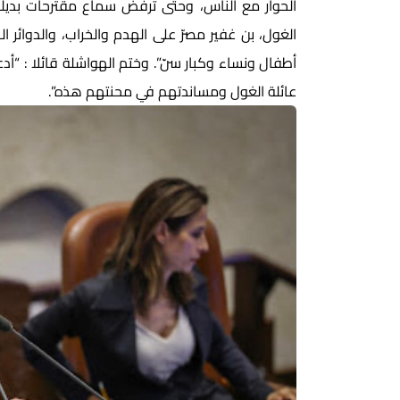
الحوار مع الناس، وحتّى ترفض سماع مقترحات بديلة
الغول، بن غفير مصرّ على الهدم والخراب، والدوائر 
أطفال ونساء وكبار سنّ”. وختم الهواشلة قائلا : “
عائلة الغول ومساندتهم في محنتهم هذه”.