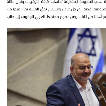
. هذهِ الحكومة المتطرّفة تجاهلت كافّة التوجّهات بشأن عائلة
الحكومية رفضت أيّ حلّ عادل وإنساني بحقّ العائلة بمن فيها من
أدعو أهلنا من النقب ومن عموم مجتمعنا العربي للوقوف إلى جانب