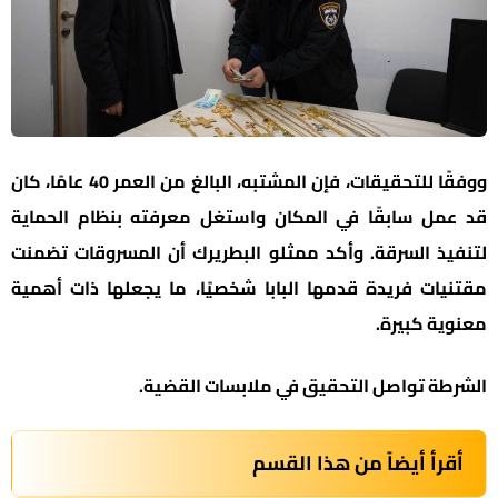
ووفقًا للتحقيقات، فإن المشتبه، البالغ من العمر 40 عامًا، كان
قد عمل سابقًا في المكان واستغل معرفته بنظام الحماية
لتنفيذ السرقة. وأكد ممثلو البطريرك أن المسروقات تضمنت
مقتنيات فريدة قدمها البابا شخصيًا، ما يجعلها ذات أهمية
معنوية كبيرة.
الشرطة تواصل التحقيق في ملابسات القضية.
أقرأ أيضاً من هذا القسم