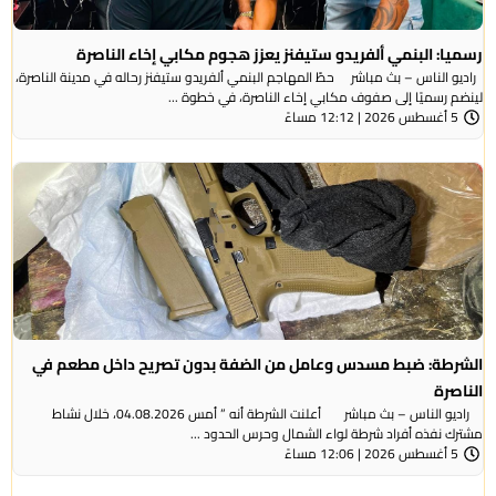
رسميا: البنمي ألفريدو ستيفنز يعزز هجوم مكابي إخاء الناصرة
راديو الناس – بث مباشر حطّ المهاجم البنمي ألفريدو ستيفنز رحاله في مدينة الناصرة،
لينضم رسميًا إلى صفوف مكابي إخاء الناصرة، في خطوة ...
5 أغسطس 2026 | 12:12 مساءً
الشرطة: ضبط مسدس وعامل من الضفة بدون تصريح داخل مطعم في
الناصرة
راديو الناس – بث مباشر أعلنت الشرطة أنه ” أمس 04.08.2026، خلال نشاط
مشترك نفذه أفراد شرطة لواء الشمال وحرس الحدود ...
5 أغسطس 2026 | 12:06 مساءً