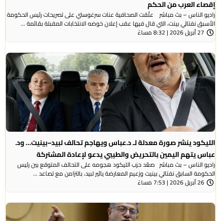
إقصاء العرب من الحكم
راديو الناس – بث مباشر علّقت الصحافية عنات سرغوستي على تصريحات رئيس الحكومة
الأسبق نفتالي بينت، التي قال فيها عقب إعلان خوضه الانتخابات المقبلة بقائمة ...
27 أبريل 2026 | 8:32 مساءً
الليكود ينشر صورة معدلة لـ د.عباس ويهاجم تحالف لبيد–بينيت… ود.
عباس يتهم اليمين بالتحريض والطيبي يدعو لإعادة المشتركة
راديو الناس – بث مباشر صعّد حزب الليكود هجومه على التحالف المتوقع بين رئيس
الحكومة السابق نفتالي بينيت وزعيم المعارضة يائير لبيد، بالتزامن مع تصاعد ...
26 أبريل 2026 | 7:53 مساءً