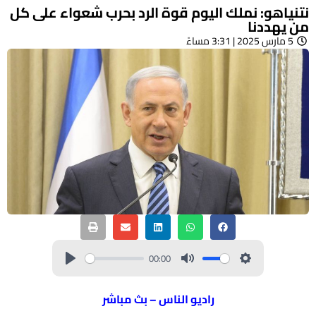
نتنياهو: نملك اليوم قوة الرد بحرب شعواء على كل
من يهددنا
5 مارس 2025 | 3:31 مساءً
00:00
راديو الناس – بث مباشر