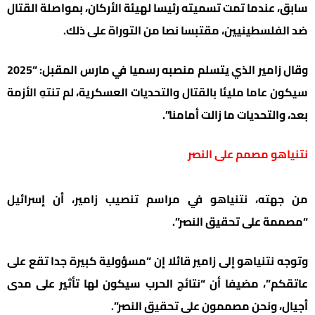
سابق، عندما تمت تسميته رئيسا لهيئة الأركان، بمواصلة القتال
ضد الفلسطينيين، مقتبسا نصا من التوراة على ذلك.
وقال زامير الذي يتسلم منصبه رسميا في مارس المقبل: “2025
سيكون عاما مليئا بالقتال والتحديات العسكرية، لم تنتهِ الأزمة
بعد، والتحديات ما زالت أمامنا”.
نتنياهو مصمم على النصر
من جهته، نتنياهو في مراسم تنصيب زامير، أن إسرائيل
“مصممة على تحقيق النصر”.
وتوجه نتنياهو إلى زامير قائلا إن “مسؤولية كبيرة جدا تقع على
عاتقكم”، مضيفا أن “نتائج الحرب سيكون لها تأثير على مدى
أجيال، ونحن مصممون على تحقيق النصر”.