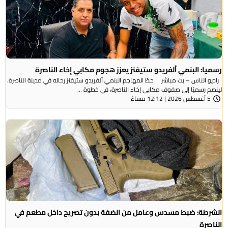
رسميا: البنمي ألفريدو ستيفنز يعزز هجوم مكابي إخاء الناصرة
راديو الناس – بث مباشر حطّ المهاجم البنمي ألفريدو ستيفنز رحاله في مدينة الناصرة،
لينضم رسميًا إلى صفوف مكابي إخاء الناصرة، في خطوة ...
5 أغسطس 2026 | 12:12 مساءً
الشرطة: ضبط مسدس وعامل من الضفة بدون تصريح داخل مطعم في
الناصرة