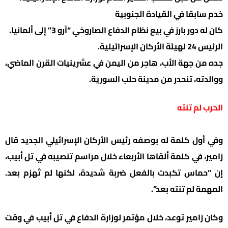
خدم سابقا في القيادة الجنوبية
كان له دور بارز في بيع نظام الدفاع الصاروخي “آرو 3” إلى ألمانيا.
الرئيس 24 لهيئة الأركان الإسرائيلية.
جده من جهة الأب، هاجر من اليمن في عشرينيات القرن الماضي،
ووالدته، تنحدر من مدينة حلب السورية.
الحرب لم تنته
وفي أول كلمة له بوصفه رئيس الأركان الإسرائيلي الجديد قال
زامير، في كلمة ألقاها الأربعاء خلال مراسم تنصيبه في تل أبيب،
إن “حماس تكبدت بالفعل ضربة شديدة، لكنها لم تُهزم بعد.
المهمة لم تنته بعد”.
وكان زامير توعد، خلال مؤتمر لوزارة الدفاع في تل أبيب في وقت