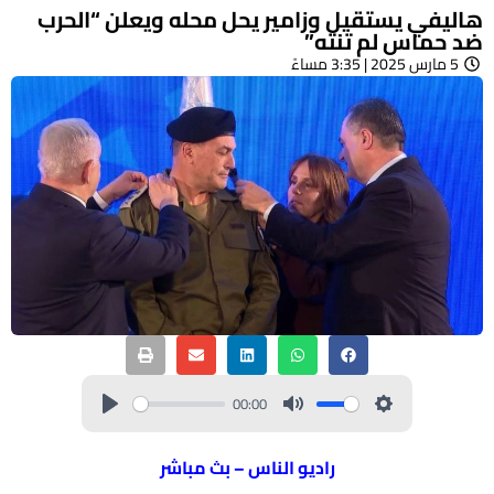
هاليفي يستقيل وزامير يحل محله ويعلن “الحرب
ضد حماس لم تنته”
5 مارس 2025 | 3:35 مساءً
00:00
راديو الناس – بث مباشر