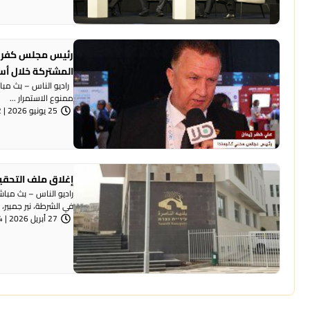
رئيس مجلس كفر من
المشتركة خلال أسب
راديو الناس – بث مبا
ممنوع الاستمرار ...
25 يونيو 2026 | 6:22 مساءً
إغلاق ملف التحقي
راديو الناس – بث مب
في الشرطة، نير جمبير، 
27 أبريل 2026 | 7:14 مساءً