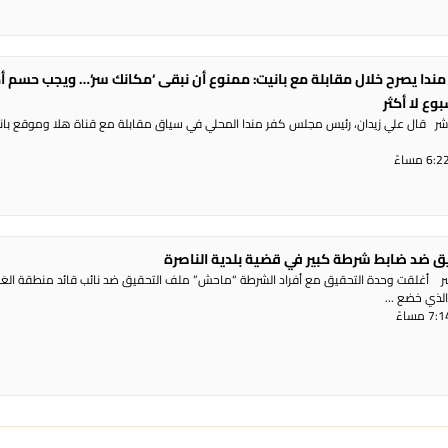
دا يصرح خلال مقابلة مع بانيت: ممنوع أن نبقى ‘مكانك سر‘… ويجب حسم أم
وع لا أكثر
شر قال علي زيدان، رئيس مجلس كفر مندا المحلي في سياق مقابلة مع قناة هلا وموقع باني
ق ضد ضابط شرطة كبير في قضية بلدية الناصرة
اشر أغلقت وحدة التحقيق مع أفراد الشرطة “ماحش” ملف التحقيق ضد نائب قائد منطقة العَ
الذي خضع ...