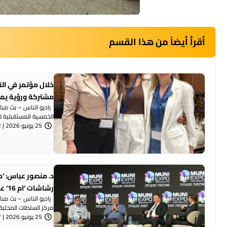
أقرأ أيضاً من هذا القسم
خلال مؤتمر في الن
مشتركة ورؤية يم
راديو الناس – بث مبا
الخمسية المستقبلية لص
25 يونيو 2026 | 6:42 مساءً
رشاشات ‘ام 16‘ عائدون بها الى بلداتهم‘
راديو الناس – بث مبا
مركز السلطات المحلية 
25 يونيو 2026 | 6:37 مساءً