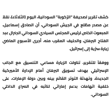
كشف تقرير لصحيفة “الرّكوبة” السودانية، اليوم (الثلاثاء)، نقلاً
عن مصدر مطّلع في الجيش السوداني، أن الصادق إسماعيل،
المبعوث الخاص لرئيس المجلس السيادي السوداني الجنرال عبد
الفتاح البرهان، والحليف المقرب منه، أجرى الأسبوع الماضي
زيارة سرّية إلى إسرائيل.
ووفقاً للتقرير، تناولت الزيارة مساعي التنسيق مع الجانب
الإسرائيلي بهدف تسويق البرهان أمام الإدارة الأميركية
الجديدة، وتهدئة التوتر القائم بينه وبين دولة الإمارات، على
خلفية اتهامات بدعم إماراتي لنائبه في الصراع الداخلي
السوداني.