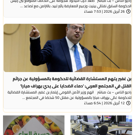
راديو الناس – بث مباشر صعّد حزب الليكود هجومه على التحالف المتوقع بين رئيس
الحكومة السابق نفتالي بينيت وزعيم المعارضة يائير لبيد، بالتزامن مع تصاعد ...
26 أبريل 2026 | 7:53 مساءً
بن غفير يتهم المستشارة القضائية للحكومة بالمسؤولية عن جرائم
القتل في المجتمع العربي: ‘دماء الضحايا على يديّ بهراف ميارا‘
راديو الناس – بث مباشر اتهم وزير الأمن القومي إيتمار بن غفير، المستشارة القضائية
للحكومة غالي بهراف ميارا بالمسؤولية عن مقتل 50 شخصًا في المجتمع ...
12 أبريل 2026 | 6:54 مساءً