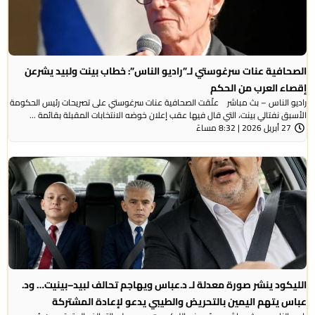
الصحافية عنات سرغوستي لـ”راديو الناس”: خطاب بينت ولبيد يشرعن
إقصاء العرب من الحكم
راديو الناس – بث مباشر علّقت الصحافية عنات سرغوستي على تصريحات رئيس الحكومة
الأسبق نفتالي بينت، التي قال فيها عقب إعلان خوضه الانتخابات المقبلة بقائمة ...
27 أبريل 2026 | 8:32 مساءً
الليكود ينشر صورة معدلة لـ د.عباس ويهاجم تحالف لبيد–بينيت… ود.
عباس يتهم اليمين بالتحريض والطيبي يدعو لإعادة المشتركة