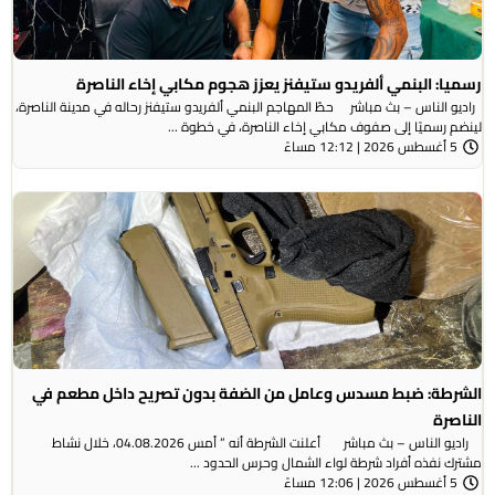
رسميا: البنمي ألفريدو ستيفنز يعزز هجوم مكابي إخاء الناصرة
راديو الناس – بث مباشر حطّ المهاجم البنمي ألفريدو ستيفنز رحاله في مدينة الناصرة،
لينضم رسميًا إلى صفوف مكابي إخاء الناصرة، في خطوة ...
5 أغسطس 2026 | 12:12 مساءً
الشرطة: ضبط مسدس وعامل من الضفة بدون تصريح داخل مطعم في
الناصرة
راديو الناس – بث مباشر أعلنت الشرطة أنه ” أمس 04.08.2026، خلال نشاط
مشترك نفذه أفراد شرطة لواء الشمال وحرس الحدود ...
5 أغسطس 2026 | 12:06 مساءً