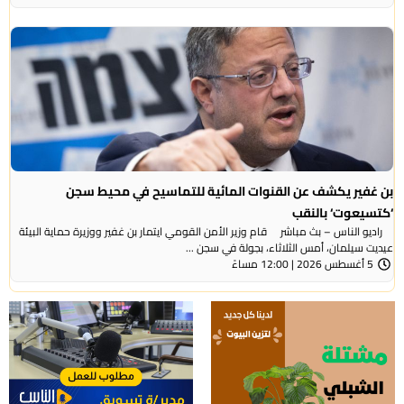
بن غفير يكشف عن القنوات المائية للتماسيح في محيط سجن
‘كتسيعوت‘ بالنقب
راديو الناس – بث مباشر قام وزير الأمن القومي ايتمار بن غفير ووزيرة حماية البيئة
عيديت سيلمان، أمس الثلاثاء، بجولة في سجن ...
5 أغسطس 2026 | 12:00 مساءً