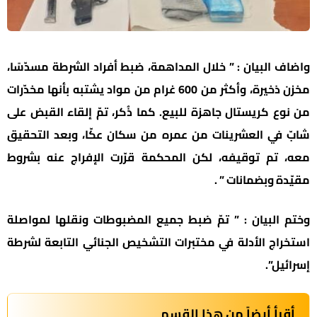
واضاف البيان : ” خلال المداهمة، ضبط أفراد الشرطة مسدّسًا،
مخزن ذخيرة، وأكثر من 600 غرام من مواد يشتبه بأنها مخدّرات
من نوع كريستال جاهزة للبيع. كما ذُكر، تمّ إلقاء القبض على
شابّ في العشرينات من عمره من سكان عكّا، وبعد التحقيق
معه، تم توقيفه، لكن المحكمة قرّرت الإفراج عنه بشروط
مقيّدة وبضمانات ” .
وختم البيان : ” تمّ ضبط جميع المضبوطات ونقلها لمواصلة
استخراج الأدلة في مختبرات التشخيص الجنائي التابعة لشرطة
إسرائيل”.
أقرأ أيضاً من هذا القسم