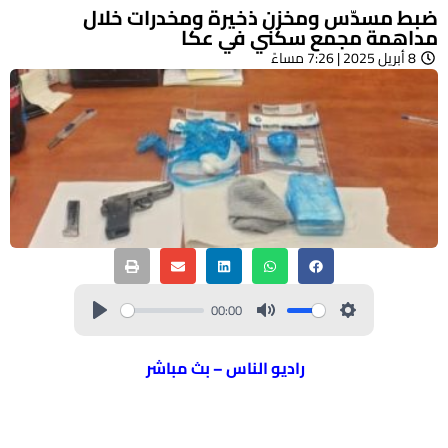
ضبط مسدّس ومخزن ذخيرة ومخدرات خلال
مداهمة مجمع سكني في عكا
8 أبريل 2025 | 7:26 مساءً
00:00
راديو الناس – بث مباشر