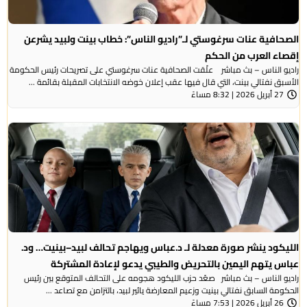
الصحافية عنات سرغوستي لـ”راديو الناس”: خطاب بينت ولبيد يشرعن
إقصاء العرب من الحكم
راديو الناس – بث مباشر علّقت الصحافية عنات سرغوستي على تصريحات رئيس الحكومة
الأسبق نفتالي بينت، التي قال فيها عقب إعلان خوضه الانتخابات المقبلة بقائمة ...
27 أبريل 2026 | 8:32 مساءً
الليكود ينشر صورة معدلة لـ د.عباس ويهاجم تحالف لبيد–بينيت… ود.
عباس يتهم اليمين بالتحريض والطيبي يدعو لإعادة المشتركة
راديو الناس – بث مباشر صعّد حزب الليكود هجومه على التحالف المتوقع بين رئيس
الحكومة السابق نفتالي بينيت وزعيم المعارضة يائير لبيد، بالتزامن مع تصاعد ...
26 أبريل 2026 | 7:53 مساءً