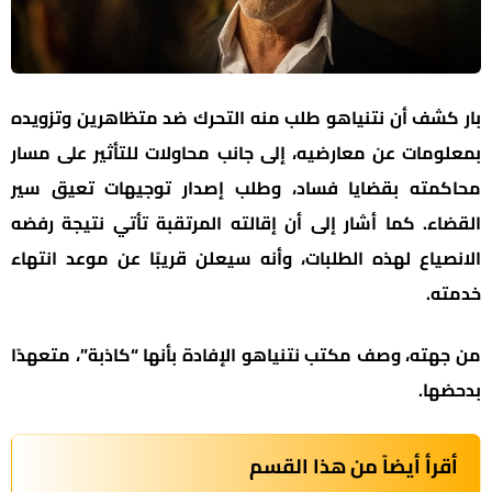
بار كشف أن نتنياهو طلب منه التحرك ضد متظاهرين وتزويده
بمعلومات عن معارضيه، إلى جانب محاولات للتأثير على مسار
محاكمته بقضايا فساد، وطلب إصدار توجيهات تعيق سير
القضاء. كما أشار إلى أن إقالته المرتقبة تأتي نتيجة رفضه
الانصياع لهذه الطلبات، وأنه سيعلن قريبًا عن موعد انتهاء
خدمته.
من جهته، وصف مكتب نتنياهو الإفادة بأنها “كاذبة”، متعهدًا
بدحضها.
أقرأ أيضاً من هذا القسم