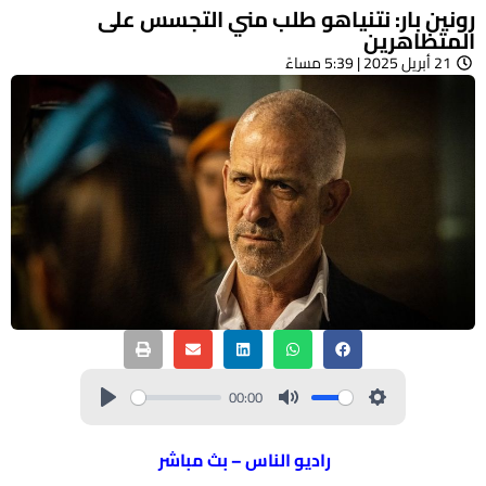
رونين بار: نتنياهو طلب مني التجسس على
المتظاهرين
21 أبريل 2025 | 5:39 مساءً
00:00
راديو الناس – بث مباشر