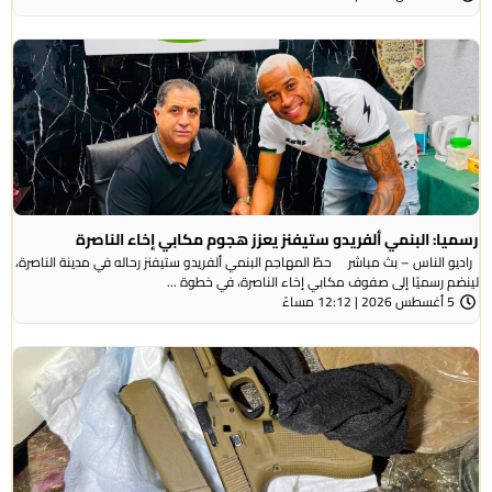
رسميا: البنمي ألفريدو ستيفنز يعزز هجوم مكابي إخاء الناصرة
راديو الناس – بث مباشر حطّ المهاجم البنمي ألفريدو ستيفنز رحاله في مدينة الناصرة،
لينضم رسميًا إلى صفوف مكابي إخاء الناصرة، في خطوة ...
5 أغسطس 2026 | 12:12 مساءً