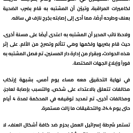
لكاميرات المراقبة، وتبيّن أن المشتبه به قام بضرب الضحية
بعنف وطرحه أرضًا، مما أدى إلى إصابته بجُرح نازف في ساقه.
ولاحظ نائب المدير أن المشتبه به اعتدى أيضًا على مسنة أخرى،
حيث قام بضربها ولكمها وهي تتألم وتصرخ من الألم. على إثر
هذه الحوادث، وبقرار من إدارة دار المسنين، تم فصل المشتبه به
فوراً وإبلاغ الجهات المختصة.
في نهاية التحقيق معه مساء يوم أمس، بشبهة إرتكاب
مخالفات تتعلق بالاعتداء على شخص، والتسبب بإصابة لعاجز،
ومخالفات أخرى، تم تمديد توقيفه في المحكمة لمدة 4 أيام
حتى يوم 24.4، والتحقيقات ما زالت مستمرة.
تستمر شرطة إسرائيل العمل بحزم ضد كافة أشكال العنف، لا