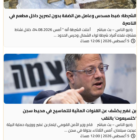
الشرطة: ضبط مسدس وعامل من الضفة بدون تصريح داخل مطعم في
الناصرة
راديو الناس – بث مباشر أعلنت الشرطة أنه ” أمس 04.08.2026، خلال نشاط
مشترك نفذه أفراد شرطة لواء الشمال وحرس الحدود ...
5 أغسطس 2026 | 12:06 مساءً
بن غفير يكشف عن القنوات المائية للتماسيح في محيط سجن
‘كتسيعوت‘ بالنقب
راديو الناس – بث مباشر قام وزير الأمن القومي ايتمار بن غفير ووزيرة حماية البيئة
عيديت سيلمان، أمس الثلاثاء، بجولة في سجن ...
5 أغسطس 2026 | 12:00 مساءً