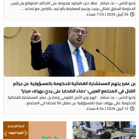
راديو الناس – بث مباشر صعّد حزب الليكود هجومه على التحالف المتوقع بين رئيس
الحكومة السابق نفتالي بينيت وزعيم المعارضة يائير لبيد، بالتزامن مع تصاعد ...
26 أبريل 2026 | 7:53 مساءً
بن غفير يتهم المستشارة القضائية للحكومة بالمسؤولية عن جرائم
القتل في المجتمع العربي: ‘دماء الضحايا على يديّ بهراف ميارا‘
راديو الناس – بث مباشر اتهم وزير الأمن القومي إيتمار بن غفير، المستشارة القضائية
للحكومة غالي بهراف ميارا بالمسؤولية عن مقتل 50 شخصًا في المجتمع ...
12 أبريل 2026 | 6:54 مساءً