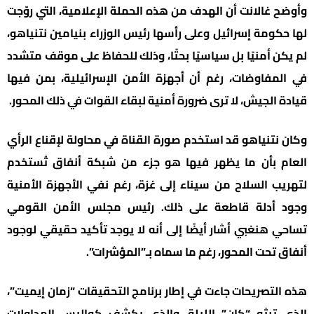
وأوضح غالانت أن الهدف من هذه الحملة الإعلامية، التي روّجت
لها حكومة إسرائيل وعلى رأسها رئيس الوزراء بنيامين نتنياهو،
لم يكن أمنيًا بل سياسيًا بحتًا، وذلك للحفاظ على موقف متشدد
في المفاوضات، رغم أن أجهزة الأمن الإسرائيلية، بمن فيها
قيادة الجيش، لا ترى ضرورة أمنية لبقاء القوات في ذلك المحور.
وكان نتنياهو قد استخدم صورة القناة في محاولة لإقناع الرأي
العام بأن ما يظهر فيها هو جزء من شبكة أنفاق تُستخدم
لتهريب السلاح من سيناء إلى غزة، رغم نفي الأجهزة الأمنية
وجود أدلة قاطعة على ذلك. رئيس مجلس الأمن القومي
تساحي هنغبي أشار أيضًا إلى أنه لا يوجد تأكيد حقيقي لوجود
أنفاق تحت المحور، رغم ما سماه بـ”المؤشرات”.
هذه التصريحات جاءت في إطار برنامج التحقيقات “زمان إيميت”،
الذي تبثه “كان” الليلة، والذي يكشف كواليس المداولات