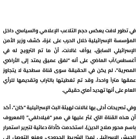
في تطور لافت يعكس حجم التلاعب الإعلامي والسياسي داخل
المؤسسة الإسرائيلية خلال الحرب على غزة، كشف وزير الأمن
الإسرائيلي السابق، يوآف غالانت، أنّ ما تم الترويج له في
أغسطس/آب الماضي على أنه “نفق عميق يمتد إلى الأراضي
المصرية”، لم يكن في الحقيقة سوى قناة سطحية لا يتجاوز
عمقها متراً واحداً، وقد تم تغطيتها بالتراب وتقديمها للرأي
العام على أنها تهديد أمني حقيقي.
وفي تصريحات أدلى بها غالانت لهيئة البث الإسرائيلية “كان”، أكد
أن هذه القناة التي عُثر عليها في ممر “فيلادلفي” (المعروف
باسم محور صلاح الدين)، استخدمت كأداة دعائية لتبرير استمرار
الجيش الإسرائيلي لهذا الشريط الحدودي، ومنع التوصل إلى