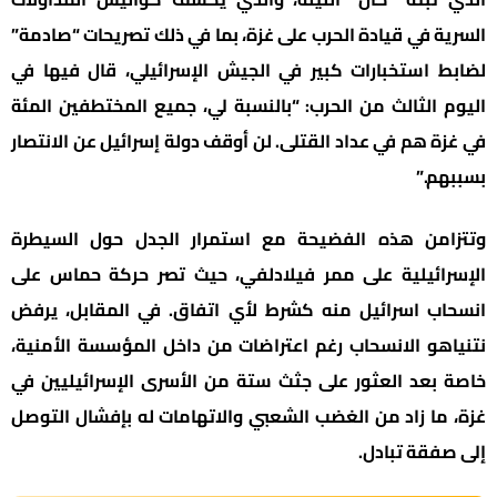
السرية في قيادة الحرب على غزة، بما في ذلك تصريحات “صادمة”
لضابط استخبارات كبير في الجيش الإسرائيلي، قال فيها في
اليوم الثالث من الحرب: “بالنسبة لي، جميع المختطفين المئة
في غزة هم في عداد القتلى. لن أوقف دولة إسرائيل عن الانتصار
بسببهم.”
وتتزامن هذه الفضيحة مع استمرار الجدل حول السيطرة
الإسرائيلية على ممر فيلادلفي، حيث تصر حركة حماس على
انسحاب اسرائيل منه كشرط لأي اتفاق. في المقابل، يرفض
نتنياهو الانسحاب رغم اعتراضات من داخل المؤسسة الأمنية،
خاصة بعد العثور على جثث ستة من الأسرى الإسرائيليين في
غزة، ما زاد من الغضب الشعبي والاتهامات له بإفشال التوصل
إلى صفقة تبادل.