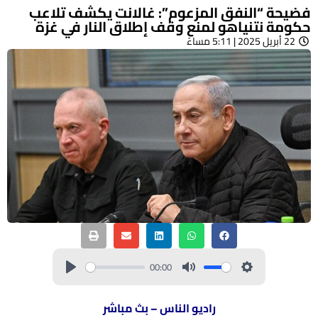
فضيحة “النفق المزعوم”: غالانت يكشف تلاعب
حكومة نتنياهو لمنع وقف إطلاق النار في غزة
22 أبريل 2025 | 5:11 مساءً
00:00
راديو الناس – بث مباشر