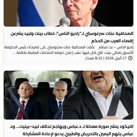
الصحافية عنات سرغوستي لـ”راديو الناس”: خطاب بينت ولبيد يشرعن
إقصاء العرب من الحكم
راديو الناس – بث مباشر علّقت الصحافية عنات سرغوستي على تصريحات رئيس الحكومة
الأسبق نفتالي بينت، التي قال فيها عقب إعلان خوضه الانتخابات المقبلة بقائمة ...
27 أبريل 2026 | 8:32 مساءً
الليكود ينشر صورة معدلة لـ د.عباس ويهاجم تحالف لبيد–بينيت… ود.
عباس يتهم اليمين بالتحريض والطيبي يدعو لإعادة المشتركة