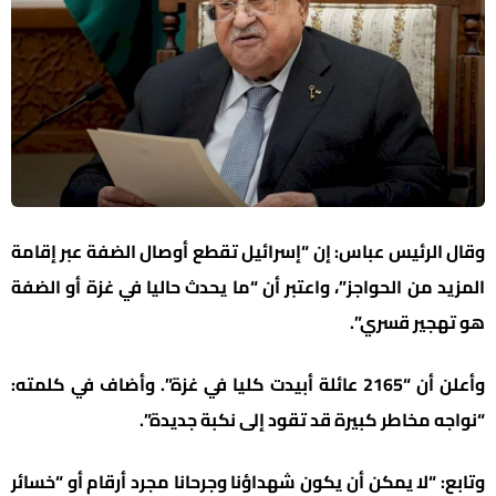
وقال الرئيس عباس: إن “إسرائيل تقطع أوصال الضفة عبر إقامة
المزيد من الحواجز”، واعتبر أن “ما يحدث حاليا في غزة أو الضفة
هو تهجير قسري”.
وأعلن أن “2165 عائلة أبيدت كليا في غزة”. وأضاف في كلمته:
“نواجه مخاطر كبيرة قد تقود إلى نكبة جديدة”.
وتابع: “لا يمكن أن يكون شهداؤنا وجرحانا مجرد أرقام أو “خسائر