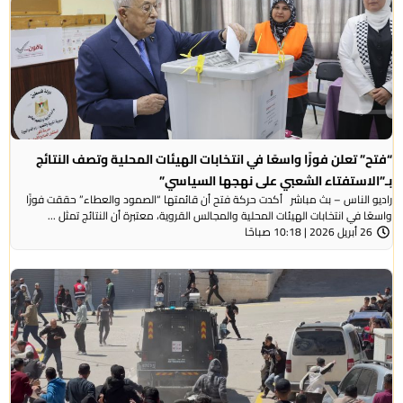
“فتح” تعلن فوزًا واسعًا في انتخابات الهيئات المحلية وتصف النتائج
بـ”الاستفتاء الشعبي على نهجها السياسي”
راديو الناس – بث مباشر أكدت حركة فتح أن قائمتها “الصمود والعطاء” حققت فوزًا
واسعًا في انتخابات الهيئات المحلية والمجالس القروية، معتبرة أن النتائج تمثل ...
26 أبريل 2026 | 10:18 صباحًا