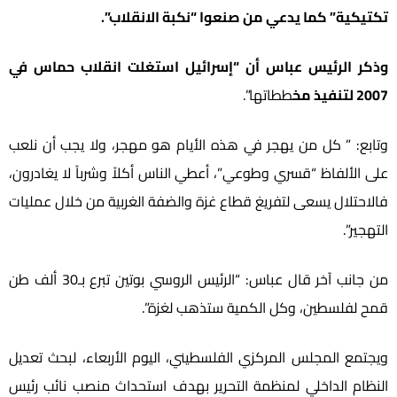
تكتيكية” كما يدعي من صنعوا “نكبة الانقلاب”.
وذكر الرئيس عباس أن “إسرائيل استغلت انقلاب حماس في
2007 لتنفيذ مخ
ططاتها”.
وتابع: ” كل من يهجر في هذه الأيام هو مهجر، ولا يجب أن نلعب
على الألفاظ “قسري وطوعي”، أعطي الناس أكلاً وشرباً لا يغادرون،
فالاحتلال يسعى لتفريغ قطاع غزة والضفة الغربية من خلال عمليات
التهجير”.
من جانب آخر قال عباس: “الرئيس الروسي بوتين تبرع بـ30 ألف طن
قمح لفلسطين، وكل الكمية ستذهب لغزة”.
ويجتمع المجلس المركزي الفلسطيني، اليوم الأربعاء، لبحث تعديل
النظام الداخلي لمنظمة التحرير بهدف استحداث منصب نائب رئيس