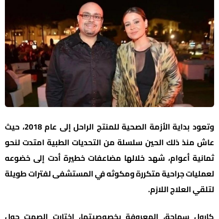
وتعود بداية الأزمة الصحية للمنتج الراحل إلى عام 2018، حيث
عاش منذ ذلك الحين سلسلة من التحديات الطبية امتدت لنحو
ثمانية أعوام، شهد خلالها مضاعفات خطيرة أدت إلى خضوعه
لعمليات جراحية متكررة ومكوثه في المستشفى لفترات طويلة
لتلقي العلاج اللازم.
كارول سماحة، المعروفة بخصوصيتها، اختارت الصمت حول