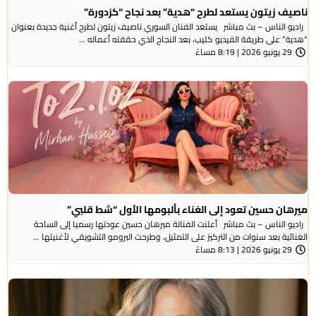
ناصيف زيتون يستعد لطرح “هدية” بعد نجاح “كزدورة”
راديو الناس – بث مباشر يستعد الفنان السوري ناصيف زيتون لطرح أغنية جديدة بعنوان
“هدية” على طريقة الفيديو كليب، بعد النجاح الذي حققته أعماله ...
29 يونيو 2026 | 8:19 مساءً
ميرهان حسين تعود إلى الغناء بألبومها الأول “شط قلبي”
راديو الناس – بث مباشر أعلنت الفنانة ميرهان حسين عودتها رسميا إلى الساحة
الغنائية بعد سنوات من التركيز على التمثيل، وطرحت البرومو التشويقي لأغنيتها ...
29 يونيو 2026 | 8:13 مساءً