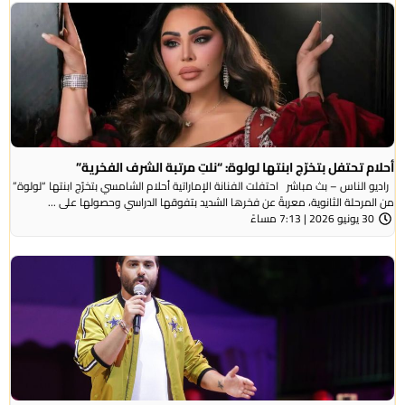
أحلام تحتفل بتخرّج ابنتها لولوة: “نلتِ مرتبة الشرف الفخرية”
راديو الناس – بث مباشر احتفلت الفنانة الإماراتية أحلام الشامسي بتخرّج ابنتها “لولوة”
من المرحلة الثانوية، معربةً عن فخرها الشديد بتفوقها الدراسي وحصولها على ...
30 يونيو 2026 | 7:13 مساءً