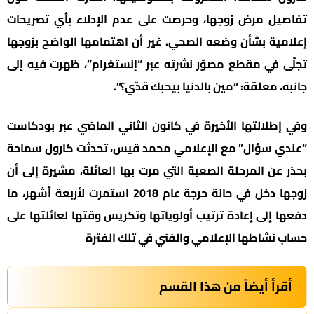
تفاصيل مرض زوجها، وحرصت على عدم الإدلاء بأي تصريحات
إعلامية بشأن وضعه الصحي. غير أن اهتمامها الواضح بزوجها
تجلّى في مقطع مصوّر نشرته عبر “إنستغرام”، ظهرت فيه إلى
جانبه، معلقة: “مين بالدنيا بيحبك قدّي؟”.
وفي إطلالتها الأخيرة في كانون الثاني الماضي عبر بودكاست
“عندي سؤال” مع الإعلامي محمد قيس، تحدثت كارول سماحة
بحذر عن المرحلة الصعبة التي مرت بها العائلة، مشيرة إلى أن
زوجها دخل في حالة حرجة عام 2018 استمرت لأربعة أشهر، ما
دفعها إلى إعادة ترتيب أولوياتها وتكريس وقتها لعائلتها على
حساب نشاطها الإعلامي والفني في تلك الفترة
أقرأ أيضاً من هذا القسم