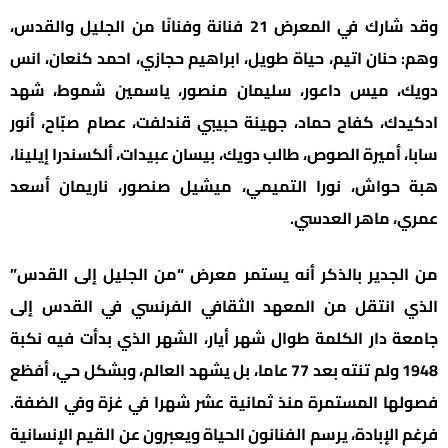
وقد شارك في المعرض 21 فنانة وفنانًا من الجليل والقدس،
وهم: حنان اتيم، حياة طويل، ابراهيم حجازي، احمد كنعان، انس
دويك، ميس داعور، سليمان منصور، ياسمين شموط، شهد
ادكيدك، كفاح حماد، جهينة حبيبي قندلفت، عصام صبّاح، أنور
سابا، أميرة الصوص، طالب دويك، بيسان عبيدات، ألكسندرا إيلينا،
هبة حواش، نورا التميمي، ميشيل صنصور، ناريمان أسعد
عمري، ماهر العدسي.
من الجدير بالذكر أنه يستمر معرض “من الجليل إلى القدس”
الذي انتقل من المعهد الثقافي الفرنسي في القدس إلى
جامعة دار الكلمة طوال شهر أيار، الشهر الذي بدأت فيه نكبة
1948 ولم تنته بعد 77 عاما، بل يشهد العالم، وبشكل حي، أفظع
فصولها المستمرة منذ ثمانية عشر شهرا في غزة وفي الضفة.
فرغم الإبادة، يرسم الفنانون الحياة ويعبرون عن القيم الإنسانية