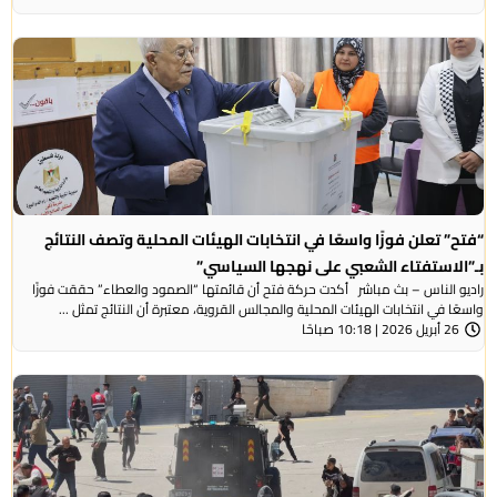
“فتح” تعلن فوزًا واسعًا في انتخابات الهيئات المحلية وتصف النتائج
بـ”الاستفتاء الشعبي على نهجها السياسي”
راديو الناس – بث مباشر أكدت حركة فتح أن قائمتها “الصمود والعطاء” حققت فوزًا
واسعًا في انتخابات الهيئات المحلية والمجالس القروية، معتبرة أن النتائج تمثل ...
26 أبريل 2026 | 10:18 صباحًا