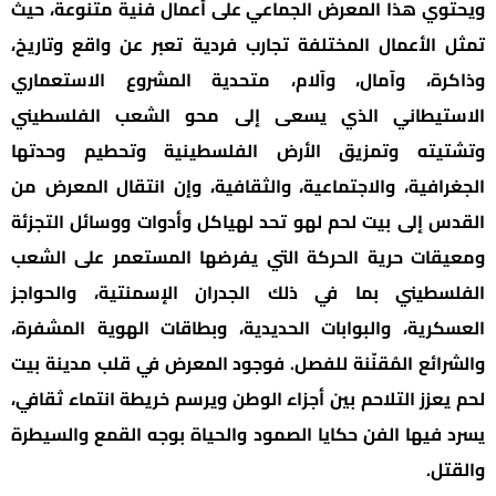
ويحتوي هذا المعرض الجماعي على أعمال فنية متنوعة، حيث
تمثل الأعمال المختلفة تجارب فردية تعبر عن واقع وتاريخ،
وذاكرة، وآمال، وآلام، متحدية المشروع الاستعماري
الاستيطاني الذي يسعى إلى محو الشعب الفلسطيني
وتشتيته وتمزيق الأرض الفلسطينية وتحطيم وحدتها
الجغرافية، والاجتماعية، والثقافية، وإن انتقال المعرض من
القدس إلى بيت لحم لهو تحد لهياكل وأدوات ووسائل التجزئة
ومعيقات حرية الحركة التي يفرضها المستعمر على الشعب
الفلسطيني بما في ذلك الجدران الإسمنتية، والحواجز
العسكرية، والبوابات الحديدية، وبطاقات الهوية المشفرة،
والشرائع المُقنّنة للفصل. فوجود المعرض في قلب مدينة بيت
لحم يعزز التلاحم بين أجزاء الوطن ويرسم خريطة انتماء ثقافي،
يسرد فيها الفن حكايا الصمود والحياة بوجه القمع والسيطرة
والقتل.