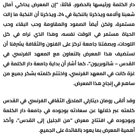
دار الكلمة ورئيسها بالحضور، قائلاً: “إن المعرض يحاكي آمال
شعبنا وآلامه ويذكرنا بالنكبة في 24، ويذكرنا أن النكبة ما زالت
مستمرة، ولكن أيضاً الصمود والمقاومة وحب البقاء وحب
الحياة مستمر في الوقت نفسه، وهذا الذي نراه في كل
اللوحات، وبصفتنا جامعة تركز على الفنون والثقافة يشرفنا أن
نستضيف هذا المعرض بالتعاون مع المعهد الفرنسي في
القدس – شاتوبريون”، كما أشار أن بداية جامعة دار الكلمة في
غزة كانت في المعهد الفرنسي، واختتم كلمته بشكر جميع من
ساهم في إنجاح هذا المعرض.
وقد ألقى رومان ديتارلي الملحق الثقافي الفرنسي في القدس
كلمته عبر خلالها عن سعادته بوجوده في جامعة دار الكلمة
وبوجوده في افتتاح معرض “من الجليل إلى القدس”، وأكد
أهمية المعرض بما يعود بالفائدة على الجميع.