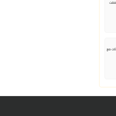
نفقت
دثات مع