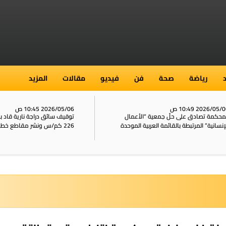
رياضة
صحة
فن
فيديو
مقالات
المزيد
2026/05/ 10:49 ص
2026/05/06 10:45 ص
محكمة تصادق على حلّ جمعية “الأعمال
توقيف سائق دراجة نارية قاد 
إنسانية” المرتبطة بالقائمة العربية الموحدة
226 كم/س ونشر مقاطع خطيرة على الشبكات