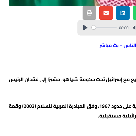
00:00
الناس – بث مباشر
ع مع إسرائيل تحت حكومة نتنياهو، مشيرًا إلى فقدان الرئيس
وأوضح أن التطبيع مشروط بإقامة دولة فلسطينية على حدود 1967، وفق المبادرة العربية للسلام (2002) وقمة