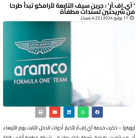
‘ آي.إف.آر‘ : جرين سيف التابعة لأرامكو تبدأ طرحا
من شريحتين لسندات مطفأة
17 يوليو 2024 | 4:22 مساءً
(رويترز) – ذكرت خدمة آي.إف.آر لأخبار أدوات الدخل الثابت يوم الأربعاء
أن مستثمرين بقيادة شركة بلاك روك في شبكة خطوط أنابيب الغاز