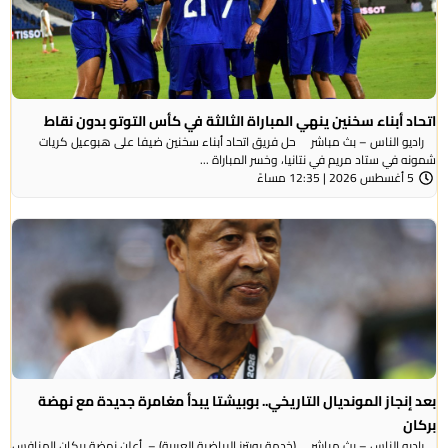
اتحاد أبناء سخنين ينهي المباراة الثالثة في كأس التوتو بدون نقاط
راديو الناس – بث مباشر حل فريق اتحاد أبناء سخنين ضيفا على هبوعيل كريات
شمونه في ستاد مريم في نتانيا، وخسر المباراة ...
5 أغسطس 2026 | 12:35 مساءً
بعد إنجاز المونديال التاريخي.. بوبيشتا يبدأ مغامرة جديدة مع نهضة
بركان
راديو الناس – بث مباشر (خدمة رويترز الرياضية العربية) – ‭‭ ‬‬أعلن نهضة بركان المنافس