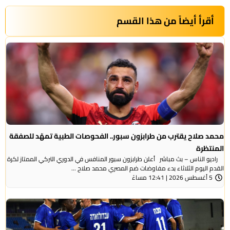
أقرأ أيضاً من هذا القسم
محمد صلاح يقترب من طرابزون سبور.. الفحوصات الطبية تمهّد للصفقة
المنتظرة
راديو الناس – بث مباشر أعلن طرابزون سبور المنافس في الدوري التركي الممتاز لكرة
القدم اليوم الثلاثاء بدء مفاوضات ضم المصري محمد صلاح ...
5 أغسطس 2026 | 12:41 مساءً