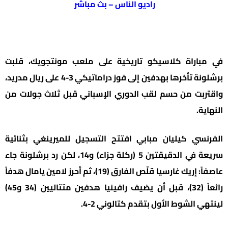
راديو الناس – بث مباشر
في مباراة كلاسيكو تاريخية على ملعب مونتجويك، قلبت
برشلونة تأخرها بهدفين إلى فوز دراماتيكي 3-4 على ريال مدريد،
واقتربت من حسم لقب الدوري الإسباني قبل ثلاث جولات من
النهاية.
الفرنسي كيليان مبابي افتتح التسجيل للميرينغي بثنائية
سريعة في الدقيقتين 5 (ركلة جزاء) و14، لكن رد برشلونة جاء
عاصفاً: إريك غارسيا قلّص الفارق (19)، ثم أحرز لامين يامال هدفاً
رائعاً (32)، قبل أن يضيف رافينيا هدفين متتاليين (34 و45)
لينتهي الشوط الأول بتقدم كتالوني 2-4.