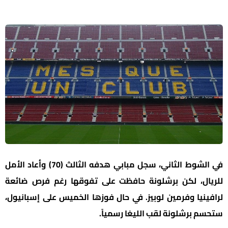
في الشوط الثاني، سجل مبابي هدفه الثالث (70) وأعاد الأمل
للريال، لكن برشلونة حافظت على تفوقها رغم فرص ضائعة
لرافينيا وفرمين لوبيز. في حال فوزها الخميس على إسبانيول،
ستحسم برشلونة لقب الليغا رسمياً.