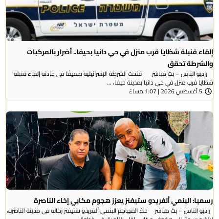
إلقاء قنبلة شظايا قرب منزل في حي دانيا بحيفا.. أضرار بالمركبات
والشرطة تحقق
راديو الناس – بث مباشر فتحت الشرطة الإسرائيلية تحقيقًا في حادثة إلقاء قنبلة
شظايا قرب منزل في حي دانيا بمدينة حيفا، ...
5 أغسطس 2026 | 1:07 مساءً
رسميا: البنمي ألفريدو ستيفنز يعزز هجوم مكابي إخاء الناصرة
راديو الناس – بث مباشر حطّ المهاجم البنمي ألفريدو ستيفنز رحاله في مدينة الناصرة،