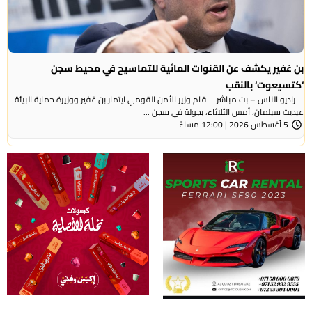
بن غفير يكشف عن القنوات المائية للتماسيح في محيط سجن
‘كتسيعوت‘ بالنقب
راديو الناس – بث مباشر قام وزير الأمن القومي ايتمار بن غفير ووزيرة حماية البيئة
عيديت سيلمان، أمس الثلاثاء، بجولة في سجن ...
5 أغسطس 2026 | 12:00 مساءً