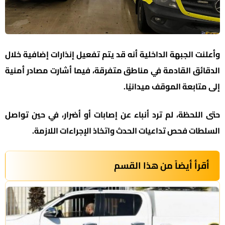
وأعلنت الجبهة الداخلية أنه قد يتم تفعيل إنذارات إضافية خلال
الدقائق القادمة في مناطق متفرقة، فيما أشارت مصادر أمنية
إلى متابعة الموقف ميدانيًا.
حتى اللحظة، لم ترد أنباء عن إصابات أو أضرار، في حين تواصل
السلطات فحص تداعيات الحدث واتخاذ الإجراءات اللازمة.
أقرأ أيضاً من هذا القسم