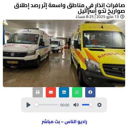
صافرات إنذار في مناطق واسعة إثر رصد إطلاق
صواريخ نحو إسرائيل
13 مايو 2025 | 8:25 مساءً
00:00
راديو الناس – بث مباشر