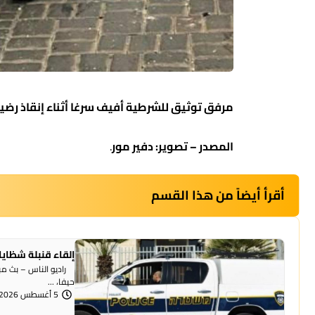
مرفق توثيق للشرطية أفيف سرغا أثناء إنقاذ رضيع
المصدر – تصوير: دفير مور
.
أقرأ أيضاً من هذا القسم
إلقاء قنبلة شظايا
راديو الناس – بث مبا
حيفا، ...
5 أغسطس 2026 | 1:07 مساءً