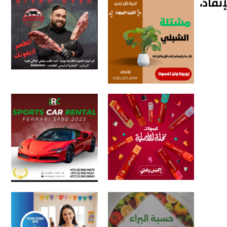
نقاذ،