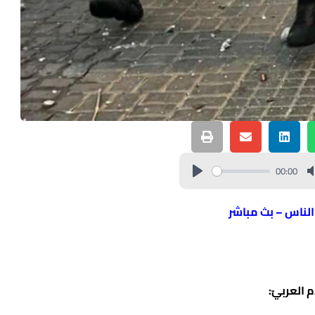
00:00
 الناس – بث مباشر
 العربيّ: