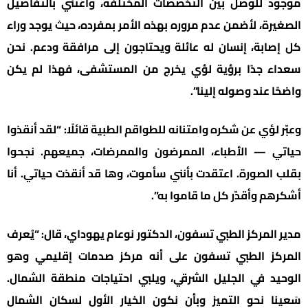
موجود للوصل بين التخصصات المختلفة، وأعتني بالتفاصيل
الصغيرة، لأضمن عدم مروره بهذه الأمر بمفرده، حيث يوجد وراء
كل إصابة، إنسان له عائلة ويحتاجون إلى مرافقة ودعم. نحن
سعداء جدًا برؤية لؤي يخرج من المستشفى، فهذا لم يكن
واضحًا عند وصوله إلينا”.
وعبّر لؤي عن شكره وامتنانه للطواقم الطبية قائلًا: “لقد أنقذوا
حياتي — الأطباء، الممرضون والممرضات، جميعهم. نجحوا
بقلب الصورة. اعتقدت بأنني سأموت، وها قد أنقذت حياتي. أنا
أشكرهم وأقدّر كل ما قاموا به”.
مدير المركز الطبي تسفون، الدكتور نوعام يهوداي، قال: “يُعرف
المركز الطبي تسفون على أنه مركز صدمات إقليمي وهو
الوحيد في الجليل الشرقي، ويلبي احتياجات منطقة الشمال.
سَعينا نحو التميز وبأن نكون الخيار الأول لسكان الشمال