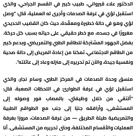
الدكتور علاء قيرواني، طبيب كبير في القسم الجراحي، والذي
استقبل لؤي في غرفة الصدمات وأجرى له العملية، قال: “وصل
لؤي وهو في حالة خطيرة ومعقّدة، حيث كان القضيب الحديدي
مغروزًا في جسده، مع خطر حقيقي على حياته بسبب كل حركة.
بفضل الجهود المشتركة للطاقم الطبي والتمريضي، وبدعم كبير
من الطاقم الاجتماعي، تمكنا من إعادة المريض إلى حالة صحية
ونفسية جيدة، والآن تم تحريره إلى منزله وعاد إلى عائلته”.
منسق وحدة الصدمات في المركز الطبي، وسام نجار، والذي
استقبل لؤي في غرفة الطوارئ في اللحظات الصعبة، قال:
“ألتقي من خلال وظيفتي، بالمصاب فور وصوله إلى
المستشفى، وأرافقه جنبًا إلى جنب مع الطواقم الطبية
والتمريضية طيلة الطريق — من غرفة الصدمات، مرورًا بغرفة
العمليات والأقسام المختلفة، وحتى تحريره من المستشفى. أنا