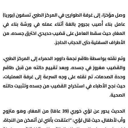
وصل مؤخرًا، إلى غرفة الطوارئ في المركز الطبي تسفون (بوريا)
عامل بناء أُصيب بجروح بالغة أثناء عمله في ورشة بناء في
المغار، حيث سقط العامل على قضيب حديدي اخترق جسده، من
الأطراف السفلية حتى الحجاب الحاجز.
وتم نقله بواسطة طاقم نجمة داوود الحمراء إلى المركز الطبي،
والقضيب مغروز في جسده. وبعد تقييم حالته من قبل طاقم
وحدة الصدمات، تم نقله على وجه السرعة إلى غرفة العمليات،
حيث نجح الأطباء في استخراج القضيب من جسده وتثبيت حالته
الصحية.
الحديث يدور عن لؤي خوري (39 عامًا) من المغار، وهو متزوج
وأب لأطفال، حيث قال لؤي: “اعتقدت بأنني لن أتمكن من النجاة،