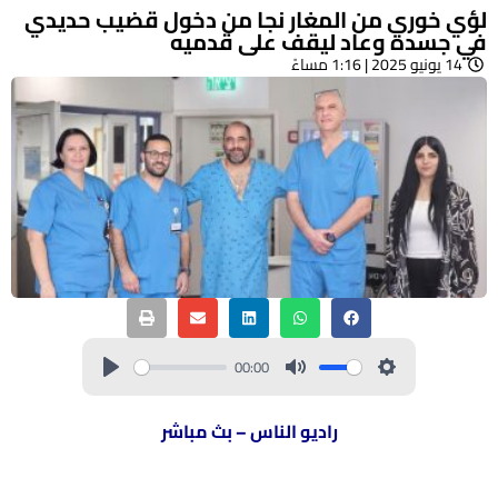
لؤي خوري من المغار نجا من دخول قضيب حديدي
في جسده وعاد ليقف على قدميه
14 يونيو 2025 | 1:16 مساءً
00:00
راديو الناس – بث مباشر