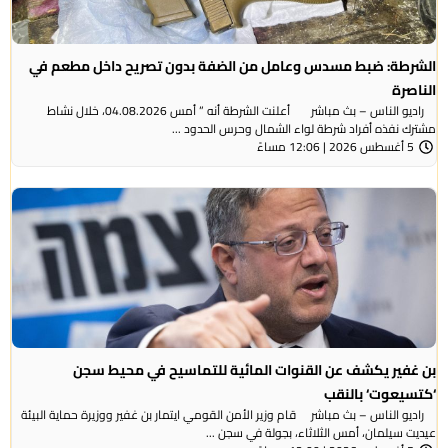
الشرطة: ضبط مسدس وعامل من الضفة بدون تصريح داخل مطعم في
الناصرة
راديو الناس – بث مباشر أعلنت الشرطة أنه ” أمس 04.08.2026، خلال نشاط
مشترك نفذه أفراد شرطة لواء الشمال وحرس الحدود ...
5 أغسطس 2026 | 12:06 مساءً
بن غفير يكشف عن القنوات المائية للتماسيح في محيط سجن
‘كتسيعوت‘ بالنقب
راديو الناس – بث مباشر قام وزير الأمن القومي ايتمار بن غفير ووزيرة حماية البيئة
عيديت سيلمان، أمس الثلاثاء، بجولة في سجن ...