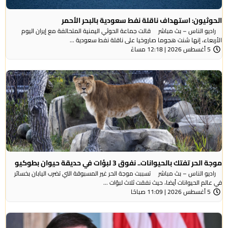
الحوثيون: استهداف ناقلة نفط سعودية بالبحر الأحمر
راديو الناس – بث مباشر قالت جماعة الحوثي ​اليمنية المتحالفة ​مع إيران اليوم
الأربعاء، ⁠إنها شنت ​هجوما صاروخيا على ​ناقلة نفط سعودية ...
5 أغسطس 2026 | 12:18 مساءً
موجة الحر تفتك بالحيوانات.. نفوق 3 لبؤات في حديقة حيوان بطوكيو
راديو الناس – بث مباشر تسببت موجة الحر غير المسبوقة التي تضرب اليابان بخسائر
في عالم الحيوانات أيضا، حيث نفقت ثلاث لبؤات ...
5 أغسطس 2026 | 11:09 صباحًا