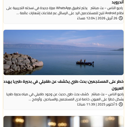
أندرويد
راديو الناس – بث مباشر يختبر تطبيق WhatsApp ميزة جديدة في نسخته التجريبية على
نظام Android تتيح للمستخدمين الرد على الرسائل عبر فقاعات إشعارات عائمة ...
26 أبريل 2026 | 12:04 مساءً
خطر على المستجمين: بحث طبي يكشف عن طفيلي في بحيرة طبريا يهدد
العيون
راديو الناس – بث مباشر كشف بحث طبي حديث عن وجود طفيلي في مياه بحيرة طبريا
يشكل خطرًا على العيون، خاصة لدى المستجمين والسباحين. وأوضح ...
5 أكتوبر 2025 | 11:39 صباحًا