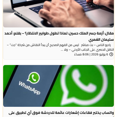
مقال: أزمة جسر الملك حسين: لماذا تطول طوابير الانتظار؟ – بقلم: أحمد
سليمان العُمري
راديو الناس – بث مباشر ليس من الفهم الصحيح أن يبدأ النقاش من شركة “جت” –
الناقل الحصري على الجانب الأردني – ولا ...
6 يوليو 2026 | 8:06 مساءً
واتساب يختبر فقاعات إشعارات عائمة للدردشة فوق أي تطبيق على