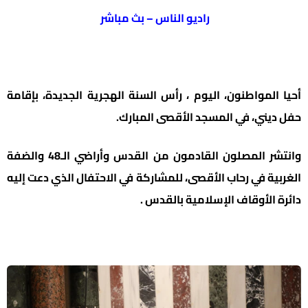
راديو الناس – بث مباشر
أحيا المواطنون، اليوم ، رأس السنة الهجرية الجديدة، بإقامة
حفل ديني، في المسجد الأقصى المبارك.
وانتشر المصلون القادمون من القدس وأراضي الـ48 والضفة
الغربية في رحاب الأقصى، للمشاركة في الاحتفال الذي دعت إليه
دائرة الأوقاف الإسلامية بالقدس .