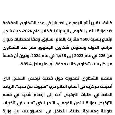
كشف تقرير نُشر اليوم عن نصر بارز في عدد الشكاوى المقدّمة
ضد وزارة الأمن القومي الإسرائيلية خلال عام 2024، حيث سُجل
ارتفاع بنسبة 500% مقارنة بالعام السابق. وفقاً لمعطيات ديوان
مراقب الدولة ومفوّض شكاوى الجمهور، قفز عدد الشكاوى
من 226 في عام 2023 إلى 1,436 في عام 2024، وتبيّن أن خمساً
من كل ست شكاوى كانت محقة، أي ما يعادل 85.4%.
معظم الشكاوى تمحورت حول قضية ترخيص السلاح، التي
أصبحت مركزية في أعقاب اندلاع حرب “سيوف من حديد”. الزيادة
الحادة في طلبات الترخيص أدت إلى ازدحام شديد في قسم
الترخيص بوزارة الأمن القومي، الأمر الذي تسبب في تأخيرات
طويلة ومعالجة بطيئة. التداخل في المسؤوليات بين وزارة