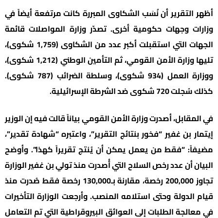
أظهر التقرير أن نُسَب الشكاوى المبررة كانت مرتفعة أيضاً في
وزارات وجهات حكومية أخرى. تصدّر وزارة المواصلات قائمة
الجهات التي استقبلت أكبر عدد من الشكاوى (1,759 شكوى)،
تليها وزارة الأمن القومي، ثم التأمين الوطني (1,212 شكوى)،
ووزارة العمل (934 شكوى)، وسلطة الضرائب (787 شكوى).
كذلك سُجلت 720 شكوى ضد الشرطة الإسرائيلية.
في المقابل، أصدرت وزارة الأمن القومي بياناً قالت فيه إن الوزير
إيتمار بن غفير “فخور بنتائج التقرير”، واعتبره “شهادة تقدير”،
مضيفاً: “فقط من يعمل يمكن أن يُنتج تقريراً كهذا”. وأوضح
البيان أن عدد رخص السلاح التي أُصدرت منذ تولي بن غفير الوزارة
تجاوز 200,000 رخصة، مقارنة بـ130,000 رخصة فقط صُدرت منذ
قيام الدولة وحتى استلامه المنصب. وأرجعت الوزارة التأخيرات
في معالجة الطلبات إلى العوائق البيروقراطية التي تم التعامل