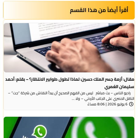
أقرأ أيضاً من هذا القسم
مقال: أزمة جسر الملك حسين: لماذا تطول طوابير الانتظار؟ – بقلم: أحمد
سليمان العُمري
راديو الناس – بث مباشر ليس من الفهم الصحيح أن يبدأ النقاش من شركة “جت” –
الناقل الحصري على الجانب الأردني – ولا ...
6 يوليو 2026 | 8:06 مساءً