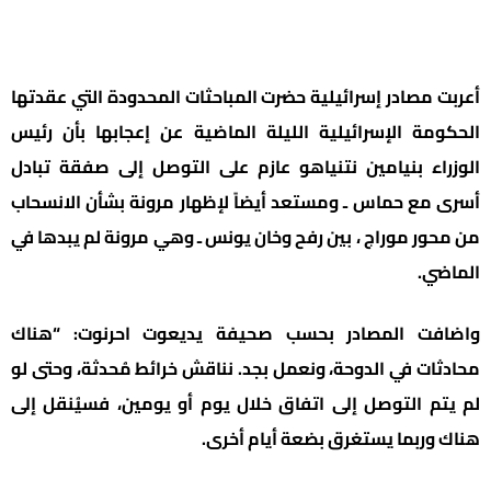
أعربت مصادر إسرائيلية حضرت المباحثات المحدودة التي عقدتها
الحكومة الإسرائيلية الليلة الماضية عن إعجابها بأن رئيس
الوزراء بنيامين نتنياهو عازم على التوصل إلى صفقة تبادل
أسرى مع حماس ـ ومستعد أيضاً لإظهار مرونة بشأن الانسحاب
من محور موراج ، بين رفح وخان يونس ـ وهي مرونة لم يبدها في
الماضي.
واضافت المصادر بحسب صحيفة يديعوت احرنوت: “هناك
محادثات في الدوحة، ونعمل بجد. نناقش خرائط مُحدثة، وحتى لو
لم يتم التوصل إلى اتفاق خلال يوم أو يومين، فسيُنقل إلى
هناك وربما يستغرق بضعة أيام أخرى.