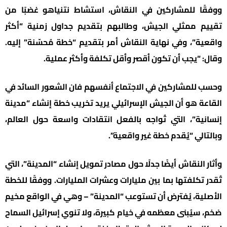
ووفقًا للمشاركين في النقاش، استشاط نتنياهو غضبًا من
تقييم ممثلي الجيش، وطالبهم بتقديم جداول زمنية “أكثر
واقعية”، وفي نهاية النقاش أمر بتقديم “خطة مُحسّنة” إليه.
وقال: “يجب أن تكون أقصر وأقل تكلفة وأكثر عملية.
وحسب للمشاركين في الاجتماع أنفسهم فان الشعور السائد في
القاعة هو أن الجيش الإسرائيلي يريد تخريب خطة إنشاء “مدينة
إنسانية”، التي تُواجه بالفعل انتقادات واسعة حول العالم،
وبالتالي “يُقدم خطة غير واقعية”.
وأثار النقاش أيضًا جدلًا حول مصادر تمويل إنشاء “المدينة”، التي
تُقدر تكلفتها بما بين مليارات وعشرات المليارات. ووفقًا للخطة
الأصلية، يُفترض أن تستوعب “المدينة” – وهي في الواقع مخيم
ضخم، سيُبنى معظمه في خيام كبيرة، ولا تنوي إسرائيل السماح