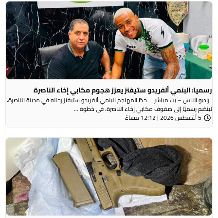
رسميا: البنمي ألفريدو ستيفنز يعزز هجوم مكابي إخاء الناصرة
راديو الناس – بث مباشر حطّ المهاجم البنمي ألفريدو ستيفنز رحاله في مدينة الناصرة،
لينضم رسميًا إلى صفوف مكابي إخاء الناصرة، في خطوة ...
5 أغسطس 2026 | 12:12 مساءً