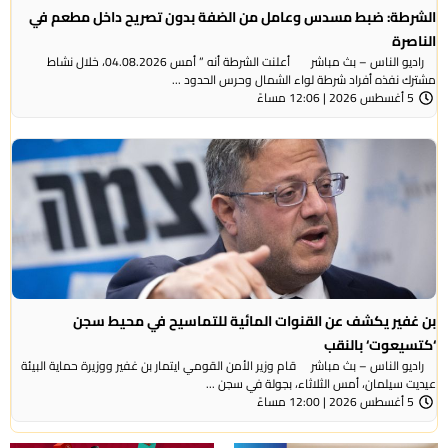
الشرطة: ضبط مسدس وعامل من الضفة بدون تصريح داخل مطعم في
الناصرة
راديو الناس – بث مباشر أعلنت الشرطة أنه ” أمس 04.08.2026، خلال نشاط
مشترك نفذه أفراد شرطة لواء الشمال وحرس الحدود ...
5 أغسطس 2026 | 12:06 مساءً
بن غفير يكشف عن القنوات المائية للتماسيح في محيط سجن
‘كتسيعوت‘ بالنقب
راديو الناس – بث مباشر قام وزير الأمن القومي ايتمار بن غفير ووزيرة حماية البيئة
عيديت سيلمان، أمس الثلاثاء، بجولة في سجن ...
5 أغسطس 2026 | 12:00 مساءً