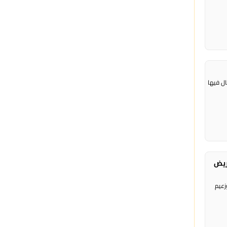
ال فيها
ريض
زعيم