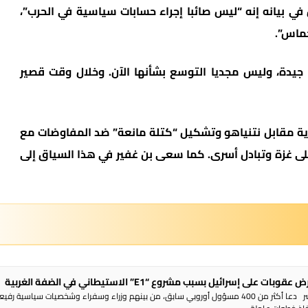
في بيانه إنه “ليس صائبا إجراء حسابات سياسية في الحرب”،
حماس”.
جيدة، وليس مجديا التوسع بشأنها الآن. وخلال وقت قصير
ة مقابل نتنياهو وتشكيل “كتلة مانعة” ضد المفاوضات مع
ى غزة وتبادل أسرى. كما سعى بن غفير في هذا السياق إلى
 على إسرائيل بسبب مشروع “E1” الاستيطاني في الضفة الغربية
راديو الناس – بث مباشر دعا أكثر من 400 مسؤول أوروبي سابق، من بينهم وزراء وسفراء وشخصيات سياسية رفي