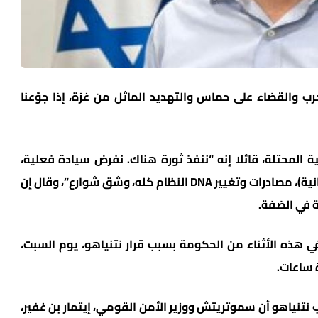
رب والقضاء على حماس والتهديد الماثل من غزة، إذا جوّعنا
لمحتلة، قائلا إنه “ننفذ ثورة هناك. نفرض سيادة فعلية،
أعمال بناء من خلال تسوية (أي شرعنة بؤر استيطانية)، مصادرات وتغيير DNA النظام كله، وشق شوارع”، وقال إن
 في الضفة.
هذه الأثناء من الحكومة بسبب قرار نتنياهو، يوم السبت،
 ساعات.
تنياهو أن سموتريتش ووزير الأمن القومي، إيتمار بن غفير،