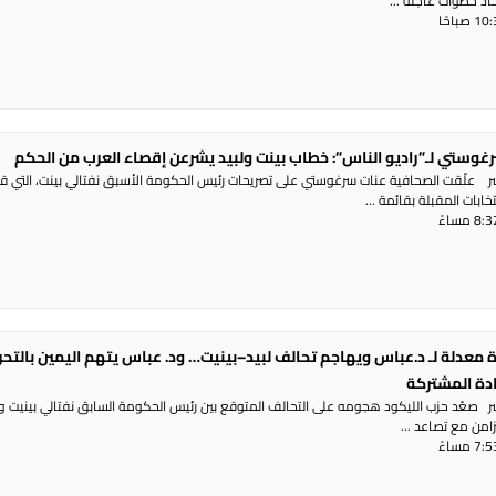
تخاذ خطوات عاجلة ...
غوستي لـ”راديو الناس”: خطاب بينت ولبيد يشرعن إقصاء العرب من الحكم
شر علّقت الصحافية عنات سرغوستي على تصريحات رئيس الحكومة الأسبق نفتالي بينت، التي ق
ابات المقبلة بقائمة ...
 معدلة لـ د.عباس ويهاجم تحالف لبيد–بينيت… ود. عباس يتهم اليمين بالتح
ادة المشتركة
شر صعّد حزب الليكود هجومه على التحالف المتوقع بين رئيس الحكومة السابق نفتالي بينيت و
تزامن مع تصاعد ...