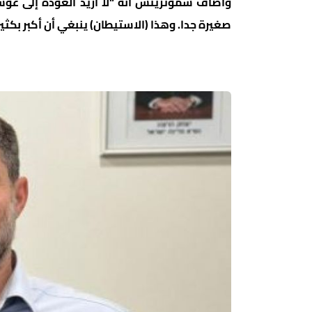
وأضاف سموتريتش أنه “لا أريد العودة إلى غوش
صغيرة جدا. وهذا (الاستيطان) ينبغي أن أكبر بكثي