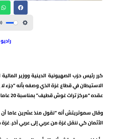
راديو
كرر رئيس حزب الصهيونية الدينية ووزير المالية 
الاستيطان في قطاع غزة الذي وصفه بأنه “جزء لا
عقده “مركز تراث غوش قطيف” بمناسبة 20 عاما على تنفيذ خطة الانفصال عن غزة.
وقال سموتريتش أنه “نقول منذ عشرين عاما أن هذ
الأثمان كي ننقل غزة من عربي إلى عربي آخر. غزة ه