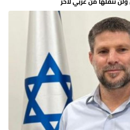
ولن ننقلها من عربي لآخر