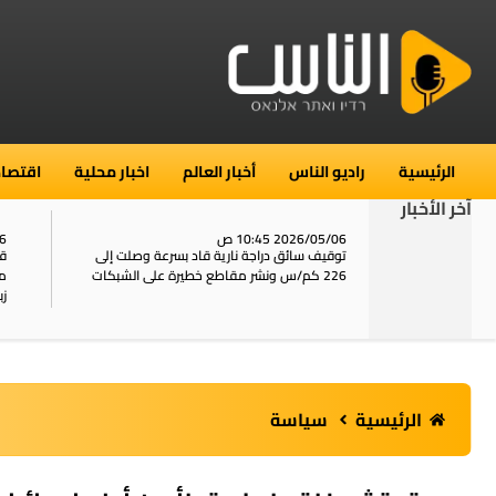
الرئيسية
راديو الناس
أخبار العالم
اخبار محلية
اقتصاد
آخر الأخبار
2026/05/06 10:45 ص
06
لأعمال
توقيف سائق دراجة نارية قاد بسرعة وصلت إلى
قل
 الموحدة
226 كم/س ونشر مقاطع خطيرة على الشبكات
مح
زب
الرئيسية
سياسة