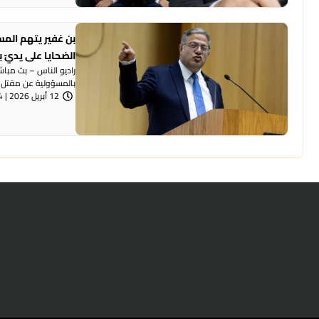
بن غفير يتهم المس
الضحايا على يديّ ب
راديو الناس – بث مباش
بالمسؤولية عن مقتل 50 شخصًا في المجتمع ...
12 أبريل 2026 | 6:54 مساءً