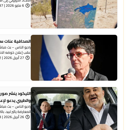
الاتحاد الأوروبي إلى ا
6 مايو 2026 | 10:37 صباحًا
الصحافية عنات سر
راديو الناس – بث مبا
عقب إعلان خوضه الانتخ
27 أبريل 2026 | 8:32 مساءً
الليكود ينشر صورة
والطيبي يدعو لإع
راديو الناس – بث مبا
المعارضة يائير لبيد، بال
26 أبريل 2026 | 7:53 مساءً