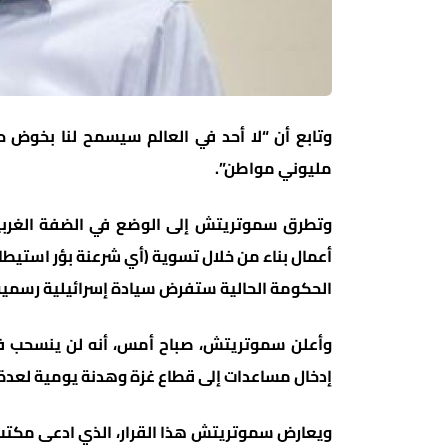
وتابع أن “لا أحد في العالم سيسمح لنا بخوض ح
مليوني مواطن”.
وتطرق سموتريتش إلى الوضع في الضفة الغربية ا
الحكومة الحالية ستفرض سيادة إسرائيلية رسمية
وأعلن سموتريتش، صباح أمس، أنه لن ينسحب في 
إدخال مساعدات إلى قطاع غزة وهدنة يومية لعدة
ويعارض سموتريتش هذا القرار، الذي ادعى مكتب ن