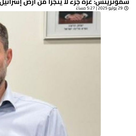
سموتريتش: غزة جزء لا يتجزأ من أرض إسرائيل 
29 يوليو 2025 | 5:27 مساءً