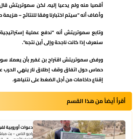
أقصيا منه ولم يدعيا إليه. لكن سموتريتش قال 
وأضاف أنه “سيتم اختبارنا وفقا للنتائج – هزيمة 
وتابع سموتريتش أنه “ندفع عملية إستراتيجية 
سنعرف إذا كانت ناجحة وإلى أين نتجه”.
ورفض سموتريتش اقتراح بن غفير بأن يعملا سوي
حماس حول اتفاق وقف إطلاق نار ينهي الحرب عل
إقناع حاخامات من أجل الضغط على نتنياهو.
أقرأ أيضاً من هذا القسم
دعوات أوروبية لفرض عقوبات