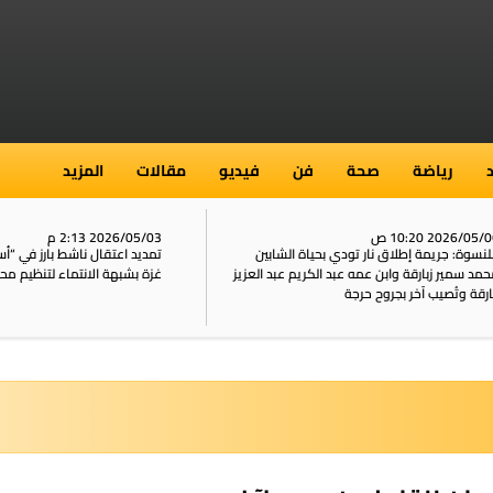
رياضة
صحة
فن
فيديو
مقالات
المزيد
2026/05/ 10:20 ص
2026/05/03 2:13 م
نسوة: جريمة إطلاق نار تودي بحياة الشابين
تمديد اعتقال ناشط بارز في “
مد سمير زبارقة وابن عمه عبد الكريم عبد العزيز
غزة بشبهة الانتماء لتنظيم مح
ارقة وتُصيب آخر بجروح حرجة