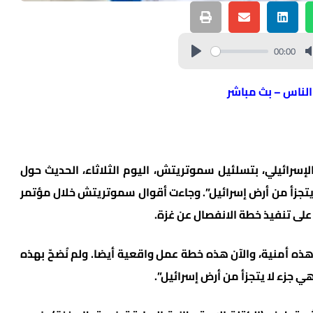
00:00
 الناس – بث مباشر
الإسرائيلي، بتسلئيل سموتريتش، اليوم الثلاثاء، الحديث حول
 يتجزأ من أرض إسرائيل”. وجاءت أقوال سموتريتش خلال مؤتمر
ه أمنية، والآن هذه خطة عمل واقعية أيضا. ولم نُضحّ بهذه
ي جزء لا يتجزأ من أرض إسرائيل”.