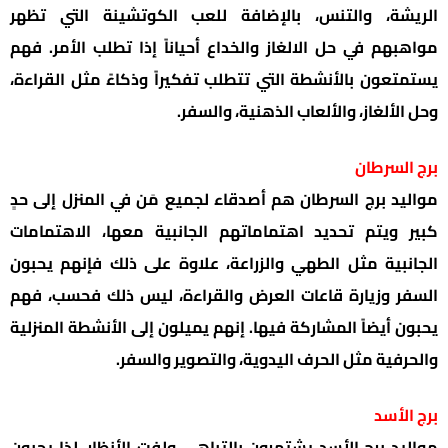
الريشة، والتنس، بالإضافة للعب الكوتشينة التي تظهر
مواهبهم في حل الالغاز والخداع أحياناً إذا تطلب الأمر. فهم
يستمتعون بالأنشطة التي تتطلب تفكيراً وذكاءً مثل القراءة،
وحل الألغاز، والألعاب الذهنية، والسفر.
برج السرطان
مواليد برج السرطان هم أصدقاء لجميع مَن في المنزل إلى حدٍ
كبير ويتم تحديد اهتماماتهم الجانبية معها، الاهتمامات
الجانبية مثل الطهي والزراعة، علاوة على ذلك فإنهم يحبون
السفر وزيارة قاعات العرض والقراءة، ليس ذلك فحسب، فهم
يحبون أيضاً المشاركة فيها. إنهم يميلون إلى الأنشطة المنزلية
والحرفية مثل الحرف اليدوية، والتصوير والسفر.
برج الأسد
مواليد برج الأسد يشتهرون بالتباهي ولفت الأنظار، لذا يحبون