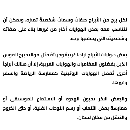
لكل برج من الأبراج صفاتٌ وسماتٌ شخصيةٌ تميزه، ويمكن أن
تتناسب معه بعض الهوايات أكثر من غيرها بناء على صفاته
وشخصيته التي يحكمها برجه.
بعض هوايات الأبراج نراها غريبةً وجريئةً مثل مواليد برج القوس
الذين يفضلون المغامرات والهوايات الغريبة، إلا أن هنالك أبراجاً
أخرى تُفضل الهوايات الروتينية كممارسة الرياضة والسفر
وغيرها.
والبعض الآخر يحبون الهدوء أو الاستماع للموسيقى أو
ممارسة بعض الألعاب أو رسم اللوحات الفنية، أو حتى الخروج
والتنقل من مكان لمكان.