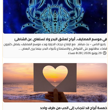
في موسم المصايف.. أبراج تعشق البحر ولا تستغني عن الشاطئ
راديو الناس – بث مباشر مع ارتفاع درجات الحرارة وبدء موسم المصايف، يفضل كثيرون
قضاء عطلاتهم على الشواطئ والاستمتاع بأجواء البحر، بينما يرى البعض ...
29 يونيو 2026 | 8:28 مساءً
خمسة أبراج قد تنجذب إلى الحب من طرف واحد