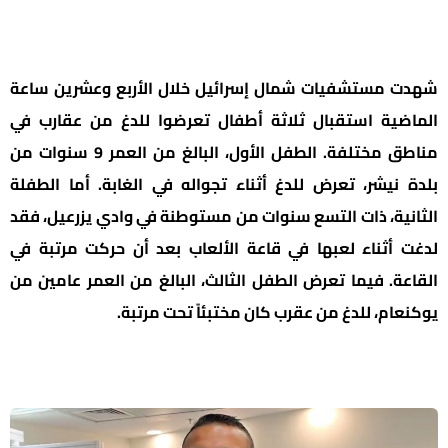
شهدت مستشفيات شمال إسرائيل خلال الأربع وعشرين ساعة
الماضية استقبال ثلاثة أطفال تعرضوا للدغ من عقارب في
مناطق مختلفة. الطفل الأول، البالغ من العمر 9 سنوات من
بلدة نيشر، تعرض للدغ أثناء تجواله في الغابة. أما الطفلة
الثانية، ذات التسع سنوات من مستوطنة في وادي يزرعيل، فقد
لدغت أثناء لعبها في قاعة الألعاب بعد أن حركت مرتبة في
القاعة. فيما تعرض الطفل الثالث، البالغ من العمر عامين من
يوكنعام، للدغ من عقرب كان مختبئاً تحت مرتبة.