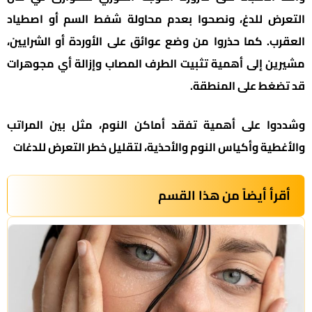
التعرض للدغ، ونصحوا بعدم محاولة شفط السم أو اصطياد
العقرب. كما حذروا من وضع عوائق على الأوردة أو الشرايين،
مشيرين إلى أهمية تثبيت الطرف المصاب وإزالة أي مجوهرات
قد تضغط على المنطقة.
وشددوا على أهمية تفقد أماكن النوم، مثل بين المراتب
والأغطية وأكياس النوم والأحذية، لتقليل خطر التعرض للدغات
أقرأ أيضاً من هذا القسم