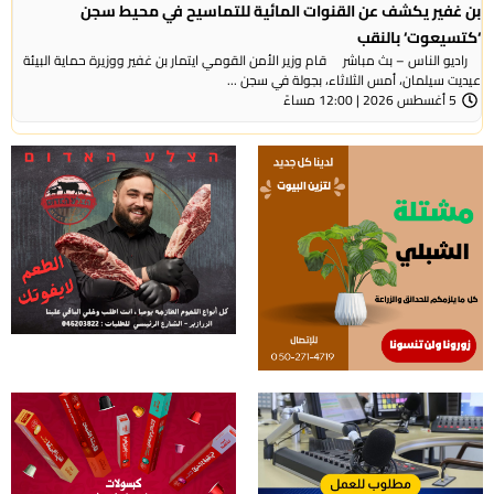
بن غفير يكشف عن القنوات المائية للتماسيح في محيط سجن
‘كتسيعوت‘ بالنقب
راديو الناس – بث مباشر قام وزير الأمن القومي ايتمار بن غفير ووزيرة حماية البيئة
عيديت سيلمان، أمس الثلاثاء، بجولة في سجن ...
5 أغسطس 2026 | 12:00 مساءً