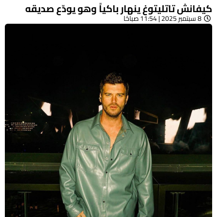
كيفانش تاتليتوغ ينهار باكياً وهو يودّع صديقه
8 سبتمبر 2025 | 11:54 صباحًا