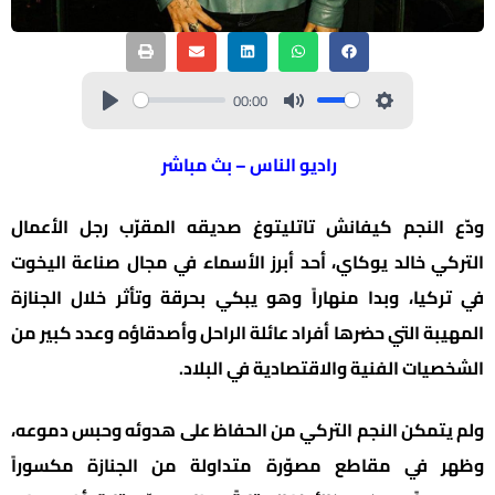
00:00
راديو الناس – بث مباشر
ودّع النجم كيفانش تاتليتوغ صديقه المقرّب رجل الأعمال
التركي خالد يوكاي، أحد أبرز الأسماء في مجال صناعة اليخوت
في تركيا، وبدا منهاراً وهو يبكي بحرقة وتأثر خلال الجنازة
المهيبة التي حضرها أفراد عائلة الراحل وأصدقاؤه وعدد كبير من
الشخصيات الفنية والاقتصادية في البلاد.
ولم يتمكن النجم التركي من الحفاظ على هدوئه وحبس دموعه،
وظهر في مقاطع مصوّرة متداولة من الجنازة مكسوراً