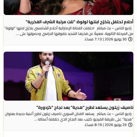
أحلام تحتفل بتخرّج ابنتها لولوة: “نلتِ مرتبة الشرف الفخرية”
راديو الناس – بث مباشر احتفلت الفنانة الإماراتية أحلام الشامسي بتخرّج ابنتها “لولوة”
من المرحلة الثانوية، معربةً عن فخرها الشديد بتفوقها الدراسي وحصولها على ...
30 يونيو 2026 | 7:13 مساءً
ناصيف زيتون يستعد لطرح “هدية” بعد نجاح “كزدورة”
راديو الناس – بث مباشر يستعد الفنان السوري ناصيف زيتون لطرح أغنية جديدة بعنوان
“هدية” على طريقة الفيديو كليب، بعد النجاح الذي حققته أعماله ...
29 يونيو 2026 | 8:19 مساءً