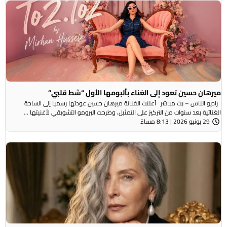
ميرهان حسين تعود إلى الغناء بألبومها الأول “شط قلبي”
راديو الناس – بث مباشر أعلنت الفنانة ميرهان حسين عودتها رسميا إلى الساحة
الغنائية بعد سنوات من التركيز على التمثيل، وطرحت البرومو التشويقي لأغنيتها ...
29 يونيو 2026 | 8:13 مساءً