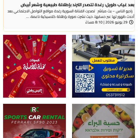
بعد غياب طويل: رغدة تتصدر الترند بإطلالة طبيعية وشعر أبيض
راديو الناس – بث مباشر تصدرت الفنانة السورية رغدة مواقع التواصل الاجتماعي بعد
أحدث ظهور لها عبر حسابها، حيث نشرت صورة بإطلالة كلاسيكية ناعمة، ...
29 يونيو 2026 | 8:10 مساءً