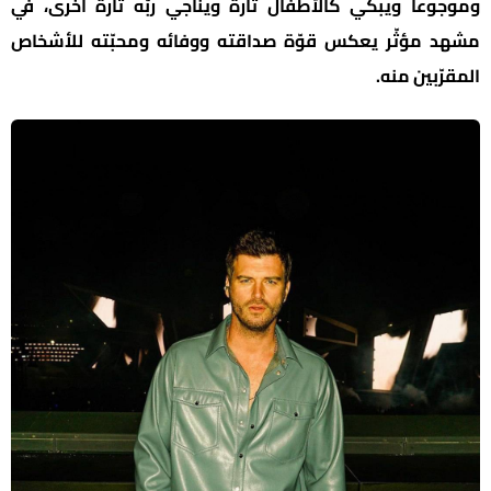
وموجوعاً ويبكي كالأطفال تارةً ويناجي ربّه تارة أخرى، في
مشهد مؤثّر يعكس قوّة صداقته ووفائه ومحبّته للأشخاص
المقرّبين منه.