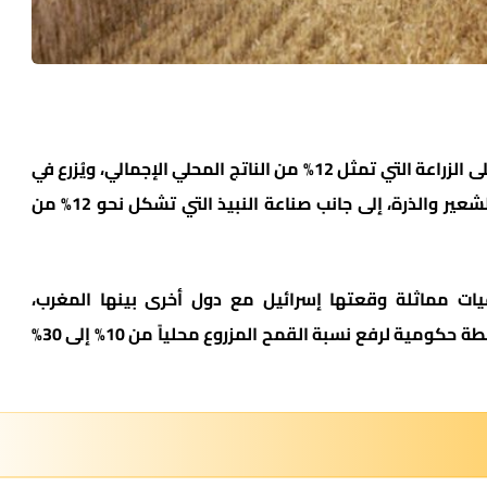
تجدر الإشارة إلى أن مولدوفا تعتمد بشكل كبير على الزراعة التي تمثل 12% من الناتج المحلي الإجمالي، ويُزرع في
60% من أراضيها محاصيل الحبوب مثل القمح والشعير والذرة، إلى جانب صناعة النبيذ التي تشكل نحو 12% من
ات مماثلة وقعتها إسرائيل مع دول أخرى بينها المغرب،
كازاخستان، أوزبكستان، أذربيجان ورومانيا، ضمن خطة حكومية لرفع نسبة القمح المزروع محلياً من 10% إلى 30%