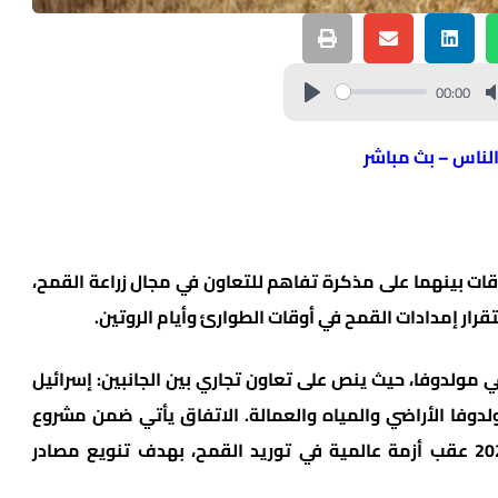
00:00
الناس – بث مباشر
قات بينهما على مذكرة تفاهم للتعاون في مجال زراعة القمح،
ار إمدادات القمح في أوقات الطوارئ وأيام الروتين.
ق في مولدوفا، حيث ينص على تعاون تجاري بين الجانبين: إسرائيل
ولدوفا الأراضي والمياه والعمالة. الاتفاق يأتي ضمن مشروع
“Treat the Wheat” الذي أطلقته الوزارة عام 2022 عقب أزمة عالمية في توريد القمح، بهدف تنويع مصادر