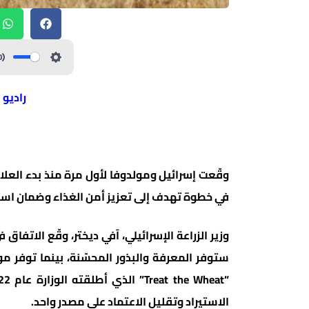
راديو 
وقّعت إسرائيل ومولدوفا لأول مرة منذ بدء العلا
في خطوة تهدف إلى تعزيز أمن الغذاء وضمان استقر
وزير الزراعة الإسرائيلي، آفي ديختر، وقّع الاتفا
ستوفر المعرفة والبذور المحسّنة، بينما توفر م
الاستيراد وتقليل الاعتماد على مصدر واحد.