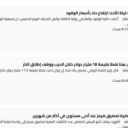
يلة الأحد: ارتفاع حاد بأسعار الوقود
ر أعلنت دائرة الوقود والغاز في وزارة الطاقة والبنى التحتية، اليوم الخميس، ان تسعيرة ال
..
مليار دولار خلال الحرب ووقف إطلاق النار
راديو الناس – بث مباشر قال وزير النفط الإيراني محسن باك نجاد إن إيران باعت نف
العابرة لمضيق هرمز عند أدنى مستوى في أكثر من شهرين
شر أظهرت بيانات تتبع السفن انخفاض عدد الناقلات العابرة لمضيق هرمز إلى واحدة فقط أ
دل ...