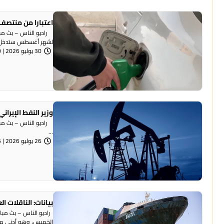
اعتبارا من منتصف ل
راديو الناس – بث مباش
لشهر أغسطس ستدخل .
30 يوليو 2026 | 8:10 مساءً
وزير النفط الإيراني: بعنا نفطا بقيمة 18 
...
26 يوليو 2026 | 8:46 مساءً
بيانات: الناقلات 
راديو الناس – بث مبا
الخميس، وهو أدنى مع