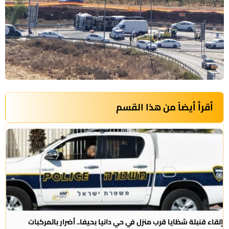
أقرأ أيضاً من هذا القسم
إلقاء قنبلة شظايا قرب منزل في حي دانيا بحيفا.. أضرار بالمركبات