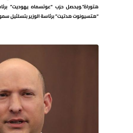
“هتسيونوت هدتيت” برئاسة الوزير بتسلئيل سموتريتش 