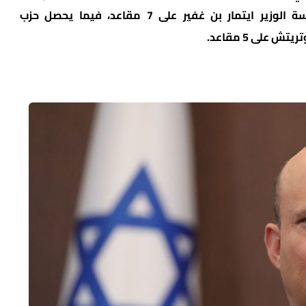
هتوراة”.ويحصل حزب “عوتسماه يهوديت” برئاسة الوزير ايتمار بن غفير على 7 مقاعد، فيما يحصل حزب
على 5 مقاعد.