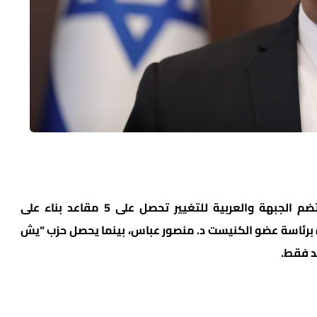
أما بخصوص الأحزاب العربية، فقائمة تحالفية تضم الجبهة والعربية للتغيير تحصل على 5 مقاعد بناء على
دة برئاسة عضو الكنيست د. منصور عباس، بينما يحصل حزب “يش