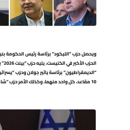
“الديمقراطيون” برئاسة يائير جولان وحزب “يسرائ
10 مقاعد، كل واحد منهما، وكذلك الأمر حزب “شاس” برئاسة عضو الكنيست أرييه درعي.