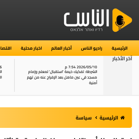
الرئيسية
راديو الناس
أخبار العالم
اخبار محلية
اقتصاد
آخر الأخبار
2026/05/10 7:54 م
06
استنفار في حي الطور بالقدس بعد الإبلاغ عن 16
الشرطة: تفكيك خيمة ‘استقبال‘ لمعلم وإمام
ال
يل
مسجد في عين ماهل بعد الإفراج عنه من تهم
ال
أمنية
الرئيسية
سياسة