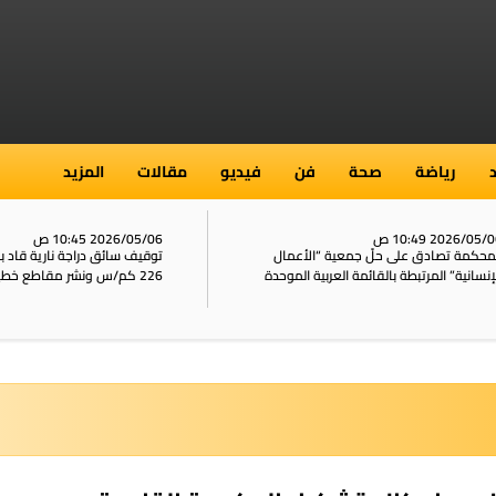
رياضة
صحة
فن
فيديو
مقالات
المزيد
2026/05/ 10:49 ص
2026/05/06 10:45 ص
محكمة تصادق على حلّ جمعية “الأعمال
توقيف سائق دراجة نارية قاد 
إنسانية” المرتبطة بالقائمة العربية الموحدة
226 كم/س ونشر مقاطع خطيرة على الشبكات