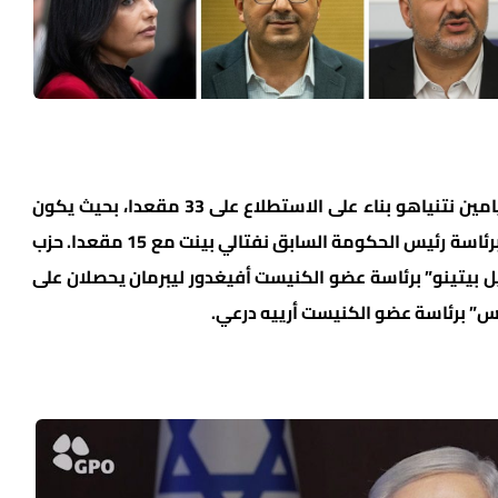
ويحصل حزب “الليكود” برئاسة رئيس الحكومة بنيامين نتنياهو بناء على الاستطلاع على 33 مقعدا، بحيث يكون
الحزب الأكبر في الكنيست، يليه حزب “بينت 2026” برئاسة رئيس الحكومة السابق نفتالي بينت مع 15 مقعدا. حزب
يل بيتينو” برئاسة عضو الكنيست أفيغدور ليبرمان يحصلان على