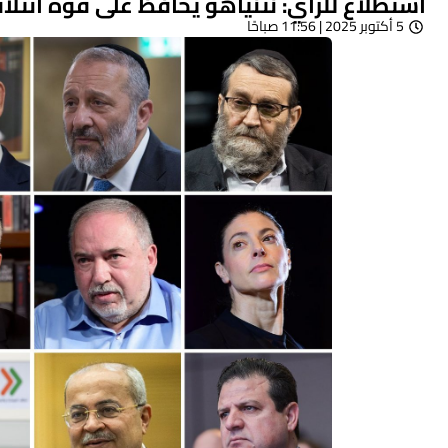
استطلاع للرأي: نتنياهو يحافظ على قوة ائتل
5 أكتوبر 2025 | 11:56 صباحًا