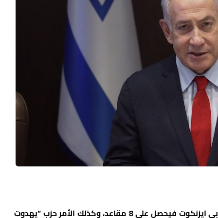
أما حزب “يشار” برئاسة عضو الكنيست السابق غابي ايزنكوت فيحصل على 8 مقاعد، وكذلك الأمر حزب “يهدوت