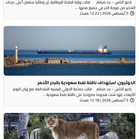
راديو الناس – بث مباشر قالت وزارة الصحة الإيطالية، إن إيطاليا ستعلن أعلى درجات
التحذير من موجة ​الحر في جميع مدنها ...
5 أغسطس 2026 | 12:22 مساءً
الحوثيون: استهداف ناقلة نفط سعودية بالبحر الأحمر
راديو الناس – بث مباشر قالت جماعة الحوثي ​اليمنية المتحالفة ​مع إيران اليوم
الأربعاء، ⁠إنها شنت ​هجوما صاروخيا على ​ناقلة نفط سعودية ...
5 أغسطس 2026 | 12:18 مساءً