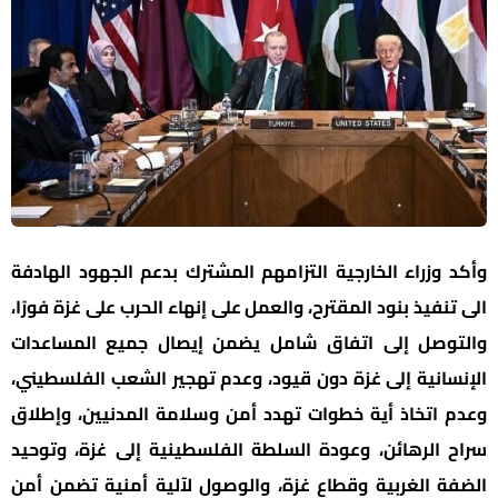
وأكد وزراء الخارجية التزامهم المشترك بدعم الجهود الهادفة
الى تنفيذ بنود المقترح، والعمل على إنهاء الحرب على غزة فورًا،
والتوصل إلى اتفاق شامل يضمن إيصال جميع المساعدات
الإنسانية إلى غزة دون قيود، وعدم تهجير الشعب الفلسطيني،
وعدم اتخاذ أية خطوات تهدد أمن وسلامة المدنيين، وإطلاق
سراح الرهائن، وعودة السلطة الفلسطينية إلى غزة، وتوحيد
الضفة الغربية وقطاع غزة، والوصول لآلية أمنية تضمن أمن