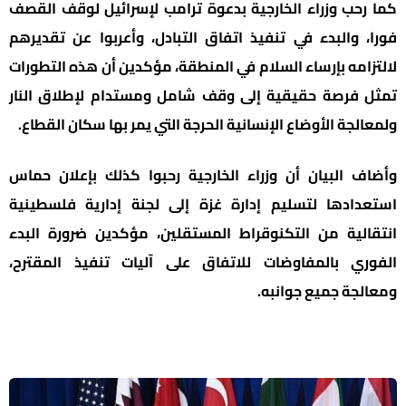
كما رحب وزراء الخارجية بدعوة ترامب لإسرائيل لوقف القصف
فورا، والبدء في تنفيذ اتفاق التبادل، وأعربوا عن تقديرهم
لالتزامه بإرساء السلام في المنطقة، مؤكدين أن هذه التطورات
تمثل فرصة حقيقية إلى وقف شامل ومستدام لإطلاق النار
ولمعالجة الأوضاع الإنسانية الحرجة التي يمر بها سكان القطاع.
وأضاف البيان أن وزراء الخارجية رحبوا كذلك بإعلان حماس
استعدادها لتسليم إدارة غزة إلى لجنة إدارية فلسطينية
انتقالية من التكنوقراط المستقلين، مؤكدين ضرورة البدء
الفوري بالمفاوضات للاتفاق على آليات تنفيذ المقترح،
ومعالجة جميع جوانبه.