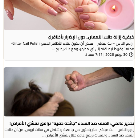
كيفية إزالة طلاء اللمعان.. دون الإضرار بأظافركِ
راديو الناس – بث مباشر يمكن أن يكون طلاء الأظافر اللامع (Glitter Nail Polish)
ممتعاً وفريداً لإضافته إلى أي مظهر، ومع ذلك يصبح ...
30 يونيو 2026 | 7:17 مساءً
تحذير عالمي: العنف ضد النساء “جائحة خفية” ترافق تفشي الأمراض!
راديو الناس – بث مباشر حذر باحثون من جامعة واشنطن في سانت لويس، من أن حالات
العنف ضد النساء والفتيات ترتفع عادة خلال تفشي الأمراض ...