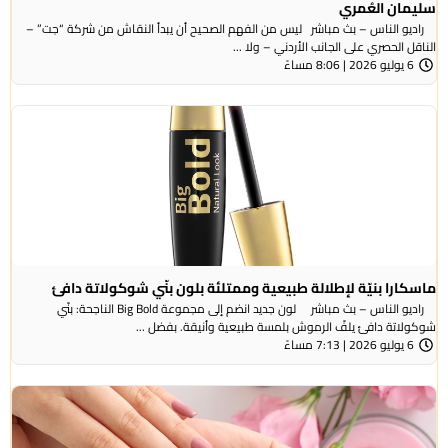
سليمان العُمري
راديو الناس – بث مباشر ليس من الفهم الصحيح أن يبدأ النقاش من شركة “جت” –
الناقل الحصري على الجانب الأردني – ولا ...
6 يوليو 2026 | 8:06 مساءً
ماسكارا بنيّة لإطلالة طبيعية وممتلئة بلون بنّي شوكولاتة دافئ
راديو الناس – بث مباشر لون جديد انضم إلى مجموعة Big Bold الناجحة: بنّي
شوكولاتة دافئ يلفّ الرموش بلمسة طبيعية وأنيقة. بفضل ...
6 يوليو 2026 | 7:13 مساءً