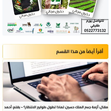
أقرأ أيضاً من هذا القسم
مقال: أزمة جسر الملك حسين: لماذا تطول طوابير الانتظار؟ – بقلم: أحمد