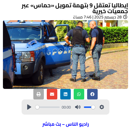
إيطاليا تعتقل 9 بتهمة تمويل «حماس» عبر
جمعيات خيرية
28 ديسمبر 2025 | 7:46 مساءً
00:00
راديو الناس – بث مباشر