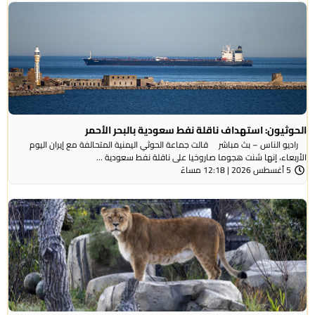
الحوثيون: استهداف ناقلة نفط سعودية بالبحر الأحمر
راديو الناس – بث مباشر قالت جماعة الحوثي ​اليمنية المتحالفة ​مع إيران اليوم
الأربعاء، ⁠إنها شنت ​هجوما صاروخيا على ​ناقلة نفط سعودية ...
5 أغسطس 2026 | 12:18 مساءً