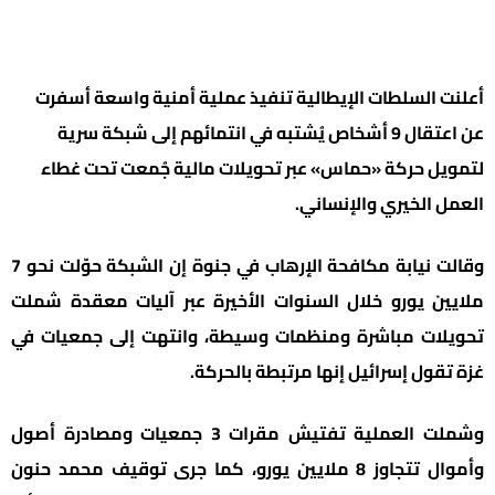
أعلنت السلطات الإيطالية تنفيذ عملية أمنية واسعة أسفرت
عن اعتقال 9 أشخاص يُشتبه في انتمائهم إلى شبكة سرية
لتمويل حركة «حماس» عبر تحويلات مالية جُمعت تحت غطاء
العمل الخيري والإنساني.
وقالت نيابة مكافحة الإرهاب في جنوة إن الشبكة حوّلت نحو 7
ملايين يورو خلال السنوات الأخيرة عبر آليات معقدة شملت
تحويلات مباشرة ومنظمات وسيطة، وانتهت إلى جمعيات في
غزة تقول إسرائيل إنها مرتبطة بالحركة.
وشملت العملية تفتيش مقرات 3 جمعيات ومصادرة أصول
وأموال تتجاوز 8 ملايين يورو، كما جرى توقيف محمد حنون