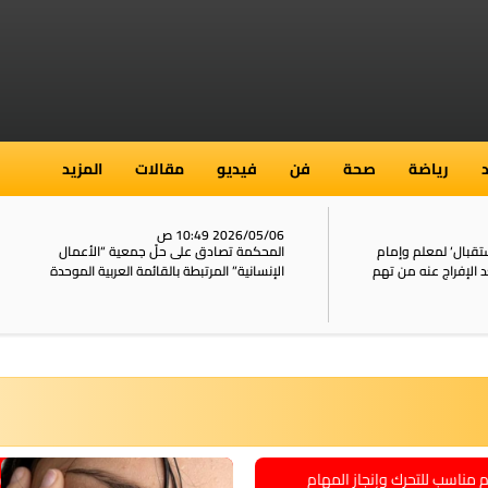
رياضة
صحة
فن
فيديو
مقالات
المزيد
2026/05/ 10:49 ص
2026/05/06 10:45 ص
محكمة تصادق على حلّ جمعية “الأعمال
توقيف سائق دراجة نارية قاد 
إنسانية” المرتبطة بالقائمة العربية الموحدة
226 كم/س ونشر مقاطع خطيرة على الشبكات
10
ناسب للتحرك وإنجاز المهام