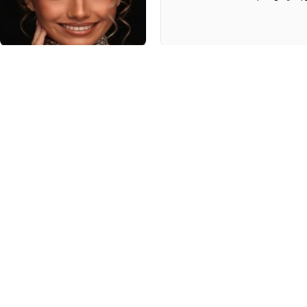
علاجات طبيعية تجميلية لاقت رواجاً في العام 2024.. لتجديد روتينك
و
ت
لعناية بالبشرة والشعر، تتطور الصيحات
ر
ا
خدام المفرط للمنتجات على البشرة!
أ
صائح العناية بالبشرة على منصات التواصل
ر
جب ...
ا