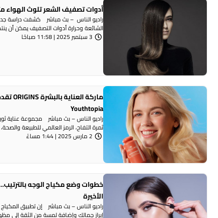
أدوات تصفيف الشعر تلوث الهواء مث
راديو الناس – بث مباشر كشفت دراسة جديدة 
الشائعة وحرارة أدوات التصفيف يمكن أن ينتج
3 سبتمبر 2025 | 11:58 صباحًا
ماركة الع
Youthtopia
راديو الناس – بث مباشر مجموعة عناية ثور
ثمرة التفاح، الرمز العالمي للطبيعة والصحة، 
2 مارس 2025 | 1:44 مساءً
خطوات وضع مكياج الوجه بالترتيب…
الأخيرة
راديو الناس – بث مباشر إن تطبيق المكياج
إبراز جمالك وإضافة لمسة من الثقة إلى مظهر