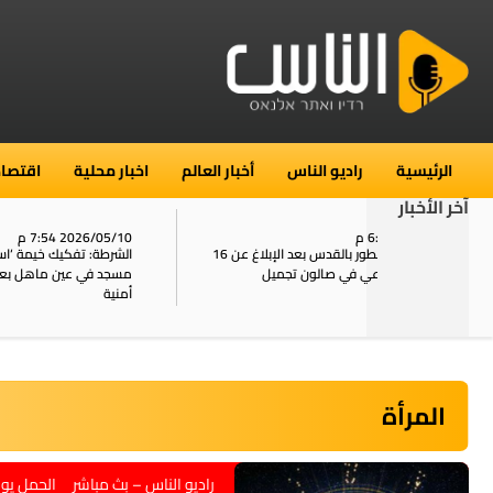
الرئيسية
راديو الناس
أخبار العالم
اخبار محلية
اقتصاد
آخر الأخبار
2026/05/10 7:54 م
06
استنفار في حي الطور بالقدس بعد الإبلاغ عن 16
الشرطة: تفكيك خيمة ‘استقبال‘ لمعلم وإمام
ال
يل
مسجد في عين ماهل بعد الإفراج عنه من تهم
ال
أمنية
المرأة
راديو الناس – بث مباشر الحمل يوم م