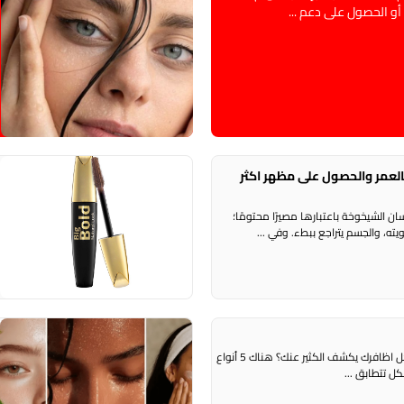
أو الحصول على دعم ...
ر
ج
لعمر والحصول على مظهر اكثر
م
ش
ن الشيخوخة باعتبارها مصيرًا محتومًا؛
يته، والجسم يتراجع ببطء. وفي ...
ا
راديو الناس – بث مباشر هل تعلمين ان شكل اظافرك يكشف الكثير عنك؟ هناك 5 أنواع
ر
 تتطابق ...
ن