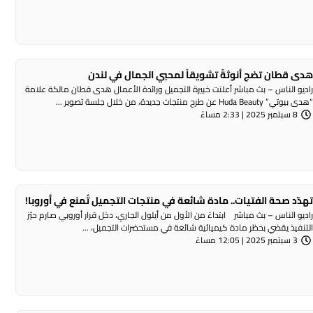
دى قطان تضج أنوثةً تشويقاً لمحبي الجمال في لندن
اديو الناس – بث مباشر أعلنت خبيرة التجميل ورائدة الأعمال هدى قطان مالكة علامة
هدى بيوتي” Huda Beauty عن طرح منتجات جديدة، من خلال جلسة تصوير ...
8 سبتمبر 2025 | 2:33 مساءً
هدّد صحة الفتيات.. مادة شائعة في منتجات التجميل تُمنع في أوروبا!
اديو الناس – بث مباشر ابتداءً من الأول من أيلول الجاري، دخل قرار أوروبي صارم حيّز
لتنفيذ يقضي بحظر مادة كيميائية شائعة في مستحضرات التجميل، ...
3 سبتمبر 2025 | 12:05 مساءً