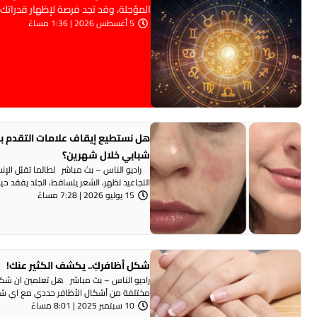
المؤجلة، وقد تجد فرصة لإظهار قدراتك 
5 أغسطس 2026 | 1:36 مساءً
هل نستطيع إيقاف علامات التقدم با
شبابي خلال شهرين؟
راديو الناس – بث مباشر لطالما تقبّل الإنسا
التجاعيد تظهر، الشعر يتساقط، الجلد يفقد حيو
15 يوليو 2026 | 7:28 مساءً
شكل أظافركِ.. يكشف الكثير عنك!
مختلفة من أشكال الأظافر حددي مع اي شكل
10 سبتمبر 2025 | 8:01 مساءً