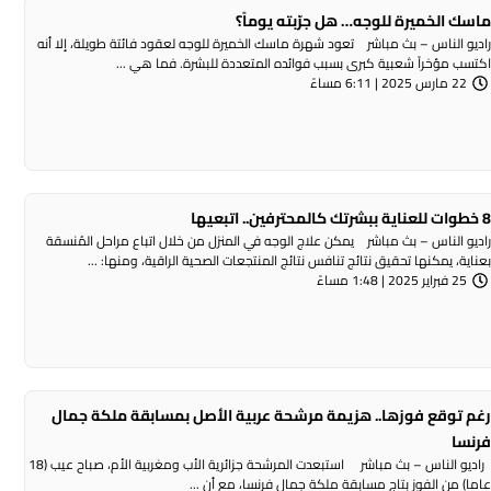
اسك الخميرة للوجه… هل جرّبته يوماً؟
اديو الناس – بث مباشر تعود شهرة ماسك الخميرة للوجه لعقود فائتة طويلة، إلا أنه
كتسب مؤخراً شعبية كبرى بسبب فوائده المتعددة للبشرة. فما هي ...
22 مارس 2025 | 6:11 مساءً
خطوات للعناية ببشرتك كالمحترفين.. اتبعيها
اديو الناس – بث مباشر يمكن علاج الوجه في المنزل من خلال اتباع مراحل المُنسقة
عناية، يمكنها تحقيق نتائج تنافس نتائج المنتجعات الصحية الراقية، ومنها: ...
25 فبراير 2025 | 1:48 مساءً
غم توقع فوزها.. هزيمة مرشحة عربية الأصل بمسابقة ملكة جمال
رنسا
راديو الناس – بث مباشر استبعدت المرشحة جزائرية الأب ومغربية الأم، صباح عيب (18
اما) من الفوز بتاج مسابقة ملكة جمال فرنسا، مع أن ...