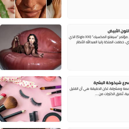
للون الأبيض
ه
راديو الناس – بث مباشر خلال مشاركتها في مؤتمر “سيغلو المكسيك” (Siglo XXI) الذي
ر
طفت الملكة رانيا العبدالله الأنظار
“
ت
ناعمة ومشرقة، لكن الحقيقة هي أن القليل
ر
، تُنفق الكثيرات من ...
ا