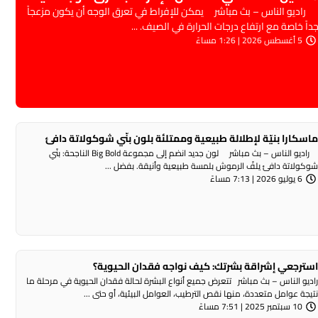
اديو الناس – بث مباشر يمكن للإفراط في تعرق الوجه أن يكون مزعجاً
داً خاصة مع ارتفاع درجات الحرارة في الصيف. ...
5 أغسطس 2026 | 1:26 مساءً
اسكارا بنيّة لإطلالة طبيعية وممتلئة بلون بنّي شوكولاتة دافئ
راديو الناس – بث مباشر لون جديد انضم إلى مجموعة Big Bold الناجحة: بنّي
وكولاتة دافئ يلفّ الرموش بلمسة طبيعية وأنيقة. بفضل ...
6 يوليو 2026 | 7:13 مساءً
سترجعي إشراقة بشرتك: كيف نواجه فقدان الحيوية؟
اديو الناس – بث مباشر تتعرض جميع أنواع البشرة لحالة فقدان الحيوية في مرحلة ما
تيجة عوامل متعددة، منها نقص الترطيب، العوامل البيئية، أو حتى ...
10 سبتمبر 2025 | 7:51 مساءً