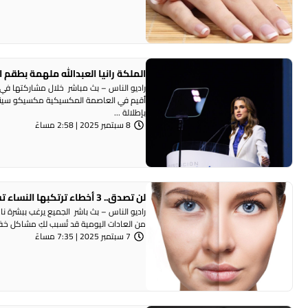
الملكة رانيا العبدالله ملهمة بطقم ا
أقيم في العاصمة المكسيكية مكسيكو سيتي، خ
بإطلالة ...
8 سبتمبر 2025 | 2:58 مساءً
لن تصدق.. 3 أخطاء ترتكبها النساء تسرع شيخوخة البشرة
راديو الناس – بث باشر الجميع يرغب ببشرة 
من العادات اليومية قد تُسبب لكِ مشاكل خفية
7 سبتمبر 2025 | 7:35 مساءً